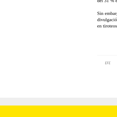
del 31 % e
Sin embarg
divulgació
en tiroteo
EFE