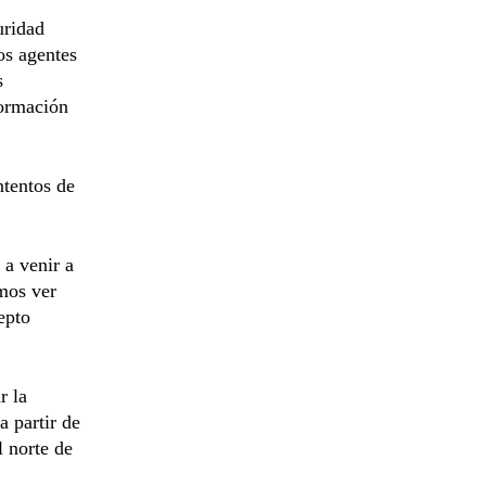
uridad
os agentes
s
formación
ntentos de
 a venir a
mos ver
epto
r la
a partir de
 norte de