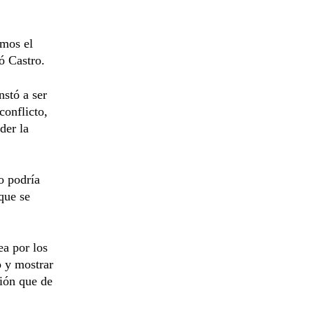
emos el
ó Castro.
nstó a ser
conflicto,
der la
o podría
que se
ea por los
o y mostrar
ción que de