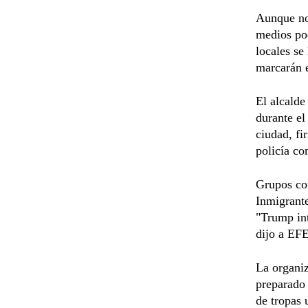
Aunque no 
medios pod
locales se
marcarán e
El alcalde
durante el
ciudad, fi
policía co
Grupos com
Inmigrante
"Trump int
dijo a EFE
La organiz
preparado 
de tropas 