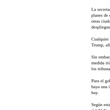
La secreta
planes de 
otras ciud
despliegue
Cualquier 
Trump, af
Sin embarg
medida irí
los tribun
Para el go
haya una i
hay.
Según esta