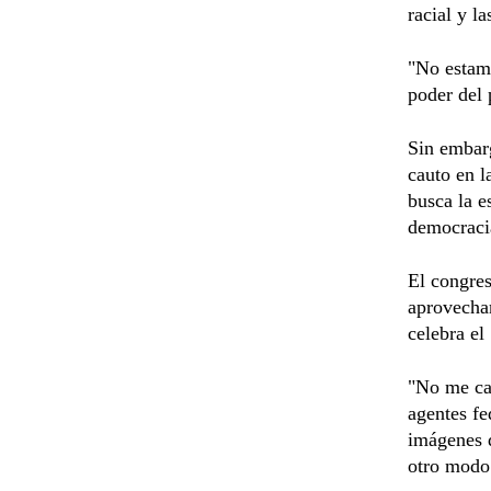
racial y l
"No estamo
poder del 
Sin embarg
cauto en l
busca la e
democraci
El congres
aprovechar
celebra el
"No me cab
agentes fe
imágenes d
otro modo 