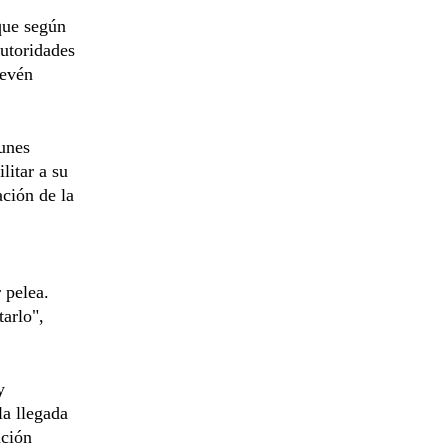
 que según
autoridades
revén
lunes
litar a su
ación de la
 pelea.
tarlo",
y
la llegada
ación