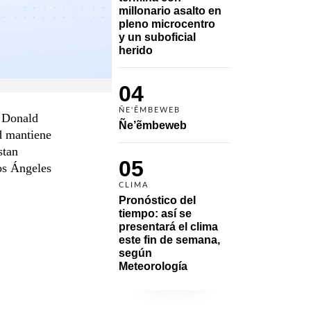
millonario asalto en 
pleno microcentro 
y un suboficial 
herido
04
ÑE'ẼMBEWEB
e Donald
Ñe’ẽmbeweb
d mantiene
stan
05
os Ángeles
CLIMA
Pronóstico del 
tiempo: así se 
presentará el clima 
este fin de semana, 
según 
Meteorología