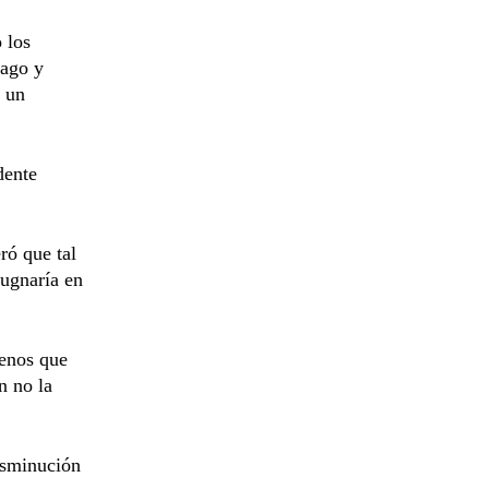
 los
cago y
, un
dente
ró que tal
pugnaría en
menos que
n no la
disminución