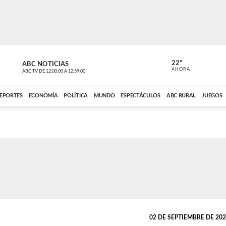
22º
ABC NOTICIAS
CARDINAL 
AHORA
ABC TV
DE
12:00:00
A
12:59:00
ABC CARDINAL 
EPORTES
ECONOMÍA
POLÍTICA
MUNDO
ESPECTÁCULOS
ABC RURAL
JUEGOS
02 DE SEPTIEMBRE DE 2025