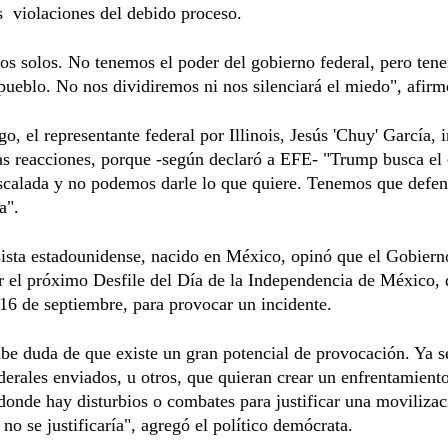
as violaciones del debido proceso.
s solos. No tenemos el poder del gobierno federal, pero ten
pueblo. No nos dividiremos ni nos silenciará el miedo", afirm
o, el representante federal por Illinois, Jesús 'Chuy' García, i
as reacciones, porque -según declaró a EFE- "Trump busca el 
scalada y no podemos darle lo que quiere. Tenemos que defen
a".
ista estadounidense, nacido en México, opinó que el Gobiern
 el próximo Desfile del Día de la Independencia de México, 
 16 de septiembre, para provocar un incidente.
e duda de que existe un gran potencial de provocación. Ya s
derales enviados, u otros, que quieran crear un enfrentamient
onde hay disturbios o combates para justificar una moviliza
no se justificaría", agregó el político demócrata.