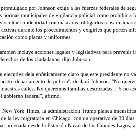
 promulgado por Johnson exige a las fuerzas federales de seg
as normas municipales de vigilancia policial como prohibir a l
s ocultar su identidad con máscaras, obligarlos a usar cámara
 activas durante los procedimientos y exigirles que porten in
icación como placas y uniformes.
ambién incluye acciones legales y legislativas para prevenir i
 derechos de los ciudadanos, dijo Johnson.
n ejecutiva deja enfáticamente claro que este presidente no va
nuestro departamento de policía", declaró Johnson. "No quere
 nuestras calles. No queremos familias destrozadas... Y no ac
l gobierno federal", afirmó.
 New York Times, la administración Trump planea intensifica
 de la ley migratoria en Chicago, con un operativo de 30 días 
a, ordenada desde la Estación Naval de los Grandes Lagos, al