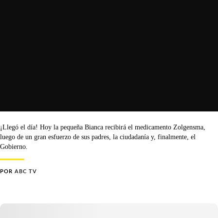
¡Llegó el día! Hoy la pequeña Bianca recibirá el medicamento Zolgensma,
luego de un gran esfuerzo de sus padres, la ciudadanía y, finalmente, el
Gobierno.
POR
ABC TV