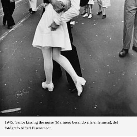
1945: Sailor kissing the nurse (Marinero besando a la enfermera), del
fotógrafo Alfred Eisenstaedt.