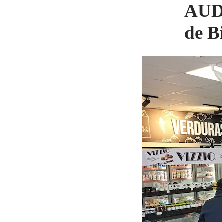
AUDI
de B