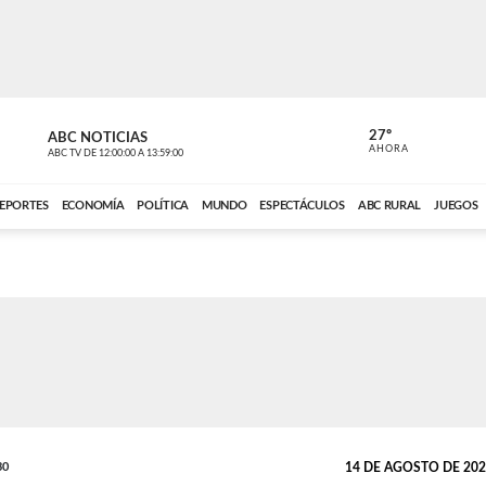
27º
ABC NOTICIAS
CARDINAL 
AHORA
ABC TV
DE
12:00:00
A
13:59:00
ABC CARDINAL 
EPORTES
ECONOMÍA
POLÍTICA
MUNDO
ESPECTÁCULOS
ABC RURAL
JUEGOS
30
14 DE AGOSTO DE 2025