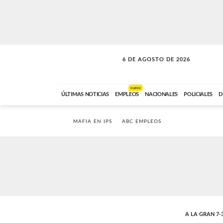
6 DE AGOSTO DE 2026
A DE LA TARDE
ABC FM
12:00 A 14:59
NUEVO
ÚLTIMAS NOTICIAS
EMPLEOS
NACIONALES
POLICIALES
D
MAFIA EN IPS
ABC EMPLEOS
A LA GRAN 7-