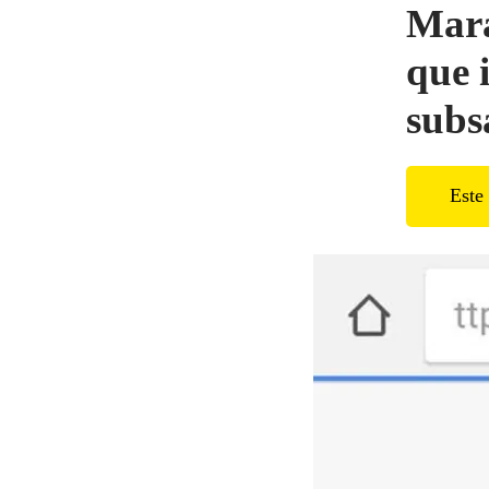
Mara
que 
subs
Este 