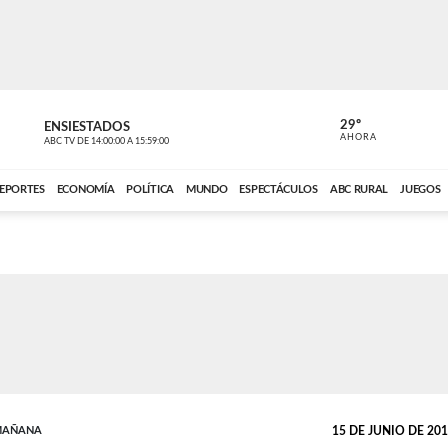
29º
ENSIESTADOS
PERIODÍST
AHORA
ABC TV
DE
14:00:00
A
15:59:00
ABC CARDINAL 
EPORTES
ECONOMÍA
POLÍTICA
MUNDO
ESPECTÁCULOS
ABC RURAL
JUEGOS
 MAÑANA
15 DE JUNIO DE 2018