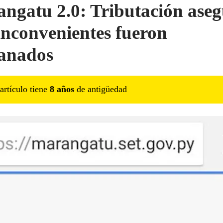
ngatu 2.0: Tributación ase
inconvenientes fueron
anados
artículo tiene
8
año
s
de antigüedad