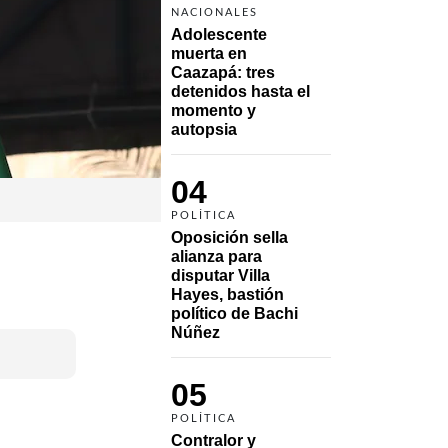
NACIONALES
Adolescente 
muerta en 
Caazapá: tres 
detenidos hasta el 
momento y 
autopsia
04
POLÍTICA
Oposición sella 
alianza para 
disputar Villa 
Hayes, bastión 
político de Bachi 
Núñez
05
POLÍTICA
Contralor y 