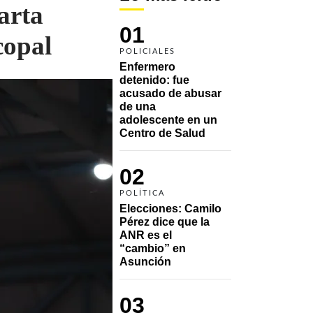
arta
01
copal
POLICIALES
Enfermero 
detenido: fue 
acusado de abusar 
de una 
adolescente en un 
Centro de Salud
02
POLÍTICA
Elecciones: Camilo 
Pérez dice que la 
ANR es el 
“cambio” en 
Asunción 
03