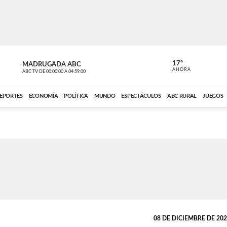
17º
MADRUGADA ABC
MADRUGAD
AHORA
ABC TV
DE
00:00:00
A
04:59:00
ABC CARDINAL 
EPORTES
ECONOMÍA
POLÍTICA
MUNDO
ESPECTÁCULOS
ABC RURAL
JUEGOS
08 DE DICIEMBRE DE 2025