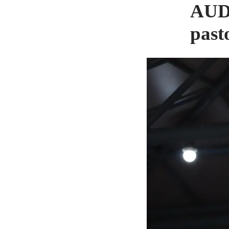
AUDI
past