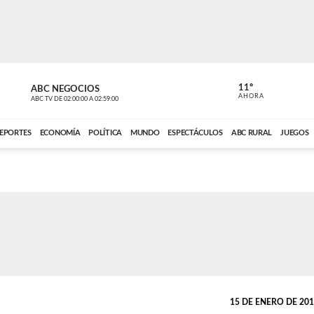
11º
ABC NEGOCIOS
VOCES DEL
AHORA
ABC TV
DE
02:00:00
A
02:59:00
ABC CARDINAL 
EPORTES
ECONOMÍA
POLÍTICA
MUNDO
ESPECTÁCULOS
ABC RURAL
JUEGOS
15 DE ENERO DE 2011