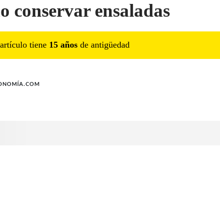
 conservar ensaladas
artículo tiene
15
año
s
de antigüedad
ONOMÍA.COM