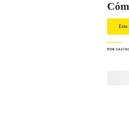
Cómo
Este 
POR
GASTR