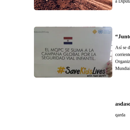
a Diput
“Junto
Así se 
corrient
Organiz
Mundial
asdas
qarda