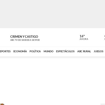
16º
CRIMEN Y CASTIGO
NOTICIERO
AHORA
ABC TV
DE
18:00:00
A
18:59:00
ABC CARDINAL 
EPORTES
ECONOMÍA
POLÍTICA
MUNDO
ESPECTÁCULOS
ABC RURAL
JUEGOS