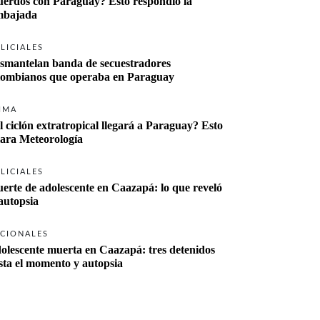
uerdos con Paraguay? Esto respondió la 
bajada
LICIALES
smantelan banda de secuestradores 
lombianos que operaba en Paraguay
IMA
l ciclón extratropical llegará a Paraguay? Esto 
lara Meteorología
LICIALES
erte de adolescente en Caazapá: lo que reveló 
 autopsia
CIONALES
olescente muerta en Caazapá: tres detenidos 
sta el momento y autopsia