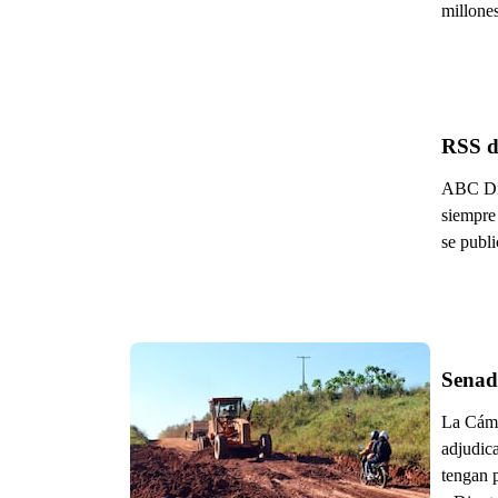
millones
RSS d
ABC Digi
siempre 
se publ
Senad
La Cáma
adjudic
tengan 