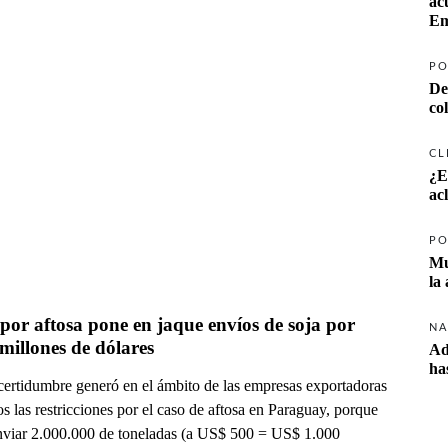
ac
Em
PO
De
co
CL
¿E
ac
PO
Mu
la
 por aftosa pone en jaque envíos de soja por 
NA
millones de dólares
Ad
ha
certidumbre generó en el ámbito de las empresas exportadoras
s las restricciones por el caso de aftosa en Paraguay, porque
enviar 2.000.000 de toneladas (a US$ 500 = US$ 1.000