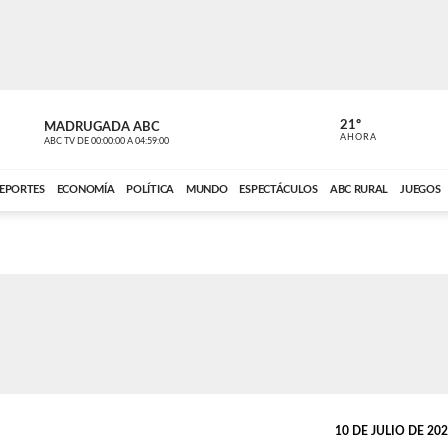
21º
MADRUGADA ABC
MADRUGAD
AHORA
ABC TV
DE
00:00:00
A
04:59:00
ABC CARDINAL 
EPORTES
ECONOMÍA
POLÍTICA
MUNDO
ESPECTÁCULOS
ABC RURAL
JUEGOS
10 DE JULIO DE 2025