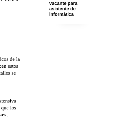
vacante para 
asistente de 
informática
icos de la
cen estos
alles se
xtensiva
o que los
kes
,