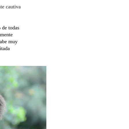
nte cautiva
 de todas
lmente
sabe muy
itada