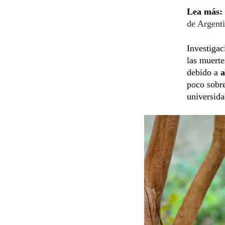
Lea más:
de Argent
Investigac
las muert
debido a
a
poco sobre
universida