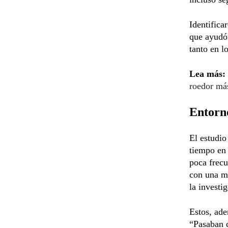
Identifica
que ayudó 
tanto en l
Lea más:
roedor má
Entorno
El estudio
tiempo en 
poca frecu
con una m
la investi
Estos, ad
“Pasaban 