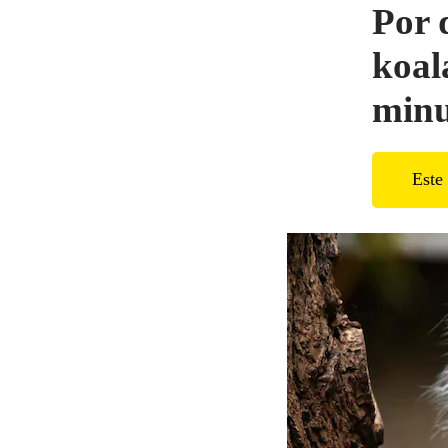
Por q
koal
minut
Este 