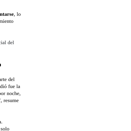
entarse
, lo
amiento
ial del
o
rte del
dió fue la
por noche,
”, resume
a.
 solo