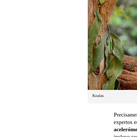
Koalas.
Precisamen
expertos e
aceleróme
incluso se