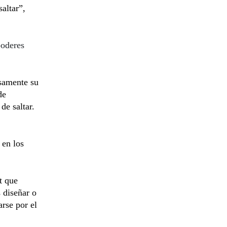
saltar”,
poderes
osamente su
de
de saltar.
 en los
t que
 diseñar o
arse por el