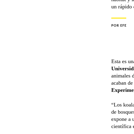
un rápido 
POR
EFE
Esta es un
Universi
animales d
acaban de 
Experimen
“Los koala
de bosques
expone a u
científica