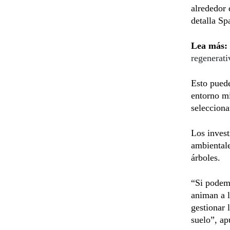
alrededor 
detalla Sp
Lea más:
regenerati
Esto puede
entorno mi
selecciona
Los invest
ambiental
árboles.
“Si podemo
animan a l
gestionar 
suelo”, ap