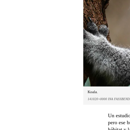
Koala.
141020+0000 INA FASSBEN
Un estudio
pero ese b
hábitat y 