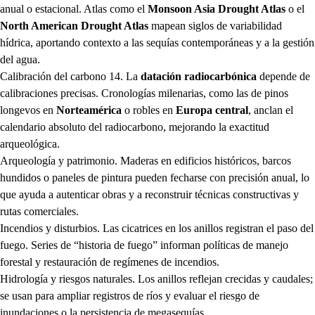
anual o estacional. Atlas como el
Monsoon Asia Drought Atlas
o el
North American Drought Atlas
mapean siglos de variabilidad
hídrica, aportando contexto a las sequías contemporáneas y a la gestión
del agua.
Calibración del carbono 14. La
datación radiocarbónica
depende de
calibraciones precisas. Cronologías milenarias, como las de pinos
longevos en
Norteamérica
o robles en
Europa central
, anclan el
calendario absoluto del radiocarbono, mejorando la exactitud
arqueológica.
Arqueología y patrimonio. Maderas en edificios históricos, barcos
hundidos o paneles de pintura pueden fecharse con precisión anual, lo
que ayuda a autenticar obras y a reconstruir técnicas constructivas y
rutas comerciales.
Incendios y disturbios. Las cicatrices en los anillos registran el paso del
fuego. Series de “historia de fuego” informan políticas de manejo
forestal y restauración de regímenes de incendios.
Hidrología y riesgos naturales. Los anillos reflejan crecidas y caudales;
se usan para ampliar registros de ríos y evaluar el riesgo de
inundaciones o la persistencia de megasequías.