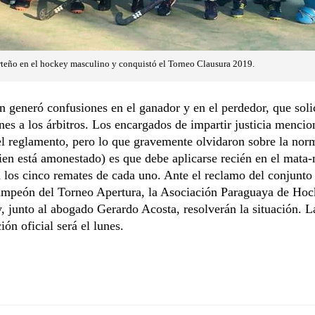
rteño en el hockey masculino y conquistó el Torneo Clausura 2019.
n generó confusiones en el ganador y en el perdedor, que soli
nes a los árbitros. Los encargados de impartir justicia menci
el reglamento, pero lo que gravemente olvidaron sobre la nor
ien está amonestado) es que debe aplicarse recién en el mata-
a los cinco remates de cada uno. Ante el reclamo del conjunto
ampeón del Torneo Apertura, la Asociación Paraguaya de Ho
y, junto al abogado Gerardo Acosta, resolverán la situación. L
ón oficial será el lunes.