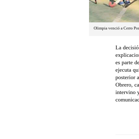
Olimpia venció a Cerro Po
La decisió
explicacio
es parte d
ejecuta qu
posterior 
Obrero, c
intervino 
comunicaci