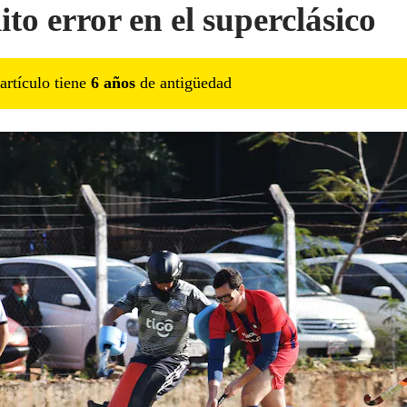
ito error en el superclásico
artículo tiene
6
año
s
de antigüedad