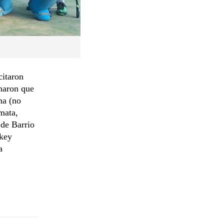
citaron
onaron que
ma (no
mata,
 de Barrio
ckey
a