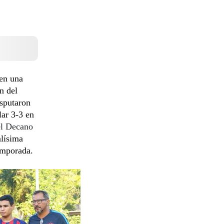
 en una
n del
sputaron
lar 3-3 en
e
l Decano
alísima
temporada.