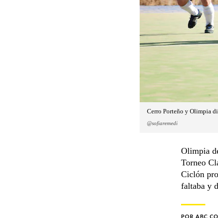
Cerro Porteño y Olimpia di
@sofiaremedi
Olimpia de
Torneo Cla
Ciclón pro
faltaba y 
POR
ABC C