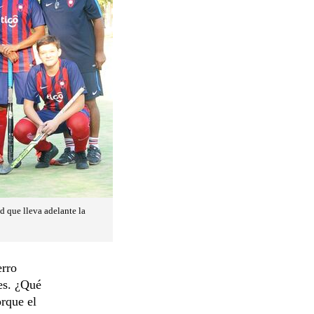
 que lleva adelante la
erro
les. ¿Qué
orque el