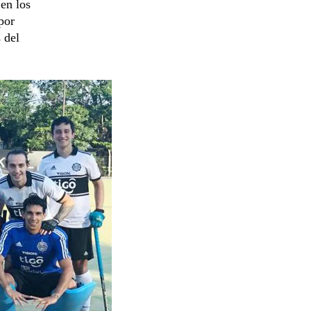
 en los
por
 del