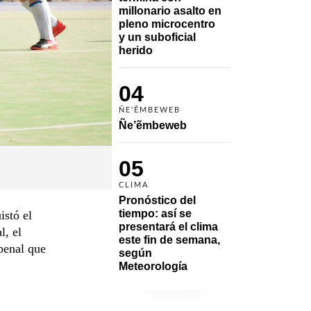
millonario asalto en 
pleno microcentro 
y un suboficial 
herido
04
ÑE'ẼMBEWEB
Ñe’ẽmbeweb
05
CLIMA
Pronóstico del 
tiempo: así se 
istó el
presentará el clima 
l, el
este fin de semana, 
 penal que
según 
Meteorología