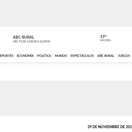
19º
ABC RURAL
MOTOR 36
AHORA
ABC TV
DE
16:00:00
A
16:59:00
ABC CARDINAL 
EPORTES
ECONOMÍA
POLÍTICA
MUNDO
ESPECTÁCULOS
ABC RURAL
JUEGOS
29 DE NOVIEMBRE DE 2019