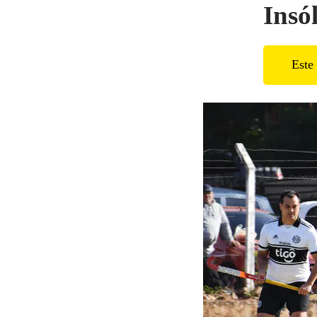
Insól
Este 