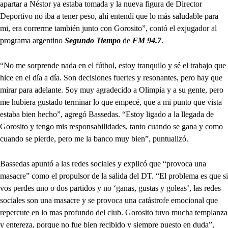
apartar a Néstor ya estaba tomada y la nueva figura de Director
Deportivo no iba a tener peso, ahí entendí que lo más saludable para
mi, era correrme también junto con Gorosito”, contó el exjugador al
programa argentino
Segundo Tiempo
de
FM 94.7
.
“No me sorprende nada en el fútbol, estoy tranquilo y sé el trabajo que
hice en el día a día. Son decisiones fuertes y resonantes, pero hay que
mirar para adelante. Soy muy agradecido a Olimpia y a su gente, pero
me hubiera gustado terminar lo que empecé, que a mi punto que vista
estaba bien hecho”, agregó Bassedas. “Estoy ligado a la llegada de
Gorosito y tengo mis responsabilidades, tanto cuando se gana y como
cuando se pierde, pero me la banco muy bien”, puntualizó.
Bassedas apuntó a las redes sociales y explicó que “provoca una
masacre” como el propulsor de la salida del DT. “El problema es que si
vos perdes uno o dos partidos y no ‘ganas, gustas y goleas’, las redes
sociales son una masacre y se provoca una catástrofe emocional que
repercute en lo mas profundo del club. Gorosito tuvo mucha templanza
y entereza, porque no fue bien recibido y siempre puesto en duda”,