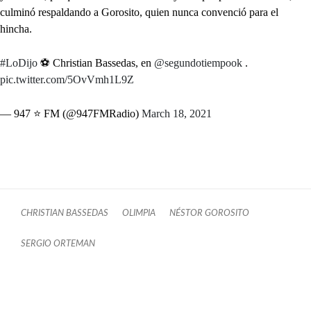
culminó respaldando a Gorosito, quien nunca convenció para el
hincha.
#LoDijo
⚽ Christian Bassedas, en
@segundotiempook
.
pic.twitter.com/5OvVmh1L9Z
— 947 ⭐ FM (@947FMRadio)
March 18, 2021
CHRISTIAN BASSEDAS
OLIMPIA
NÉSTOR GOROSITO
SERGIO ORTEMAN