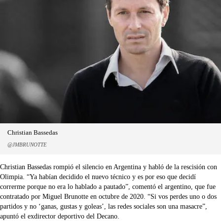
Christian Bassedas
@JMBRUNOTTE
Christian Bassedas rompió el silencio en Argentina y habló de la rescisión con
Olimpia. “Ya habían decidido el nuevo técnico y es por eso que decidí
correrme porque no era lo hablado a pautado”, comentó el argentino, que fue
contratado por Miguel Brunotte en octubre de 2020. “Si vos perdes uno o dos
partidos y no ‘ganas, gustas y goleas’, las redes sociales son una masacre”,
apuntó el exdirector deportivo del Decano.