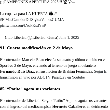
¡¡¡CAMPEONES APERTURA 2025!!! 🏆🤩🏁
La copa va para LA HUERTA 🏟🪄
#ElMasGanadorDelSiglo
#VamosGUMA
pic.twitter.com/kYoFKsdYnP
— Club Libertad (@Libertad_Guma)
June 1, 2025
91′ Cuarta modificación en 2 de Mayo
El entrenador Marcelo Palau efectúa su cuarto y último cambio en el
Sportivo 2 de Mayo, enviando al terreno de juego al delantero
Fernando Ruiz Díaz
, en sustitución de Brahian Fernández.
Seguí la
transmisión en vivo por ABCTV Paraguay en Youtube
85′ “Patito” agota sus variantes
El entrenador de Libertad, Sergio “Patito” Aquino agota sus variantes
con el ingreso del mediocampista
Hernesto Caballero
, en detrimento