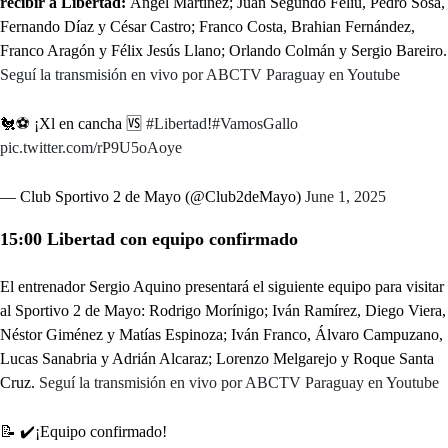
recibir a Libertad:
Ángel Martínez; Juan Segundo Feliú, Pedro Sosa,
Fernando Díaz y César Castro; Franco Costa, Brahian Fernández,
Franco Aragón y Félix Jesús Llano; Orlando Colmán y Sergio Bareiro.
Seguí la transmisión en vivo por ABCTV Paraguay en Youtube
🐔⚽️ ¡Xl en cancha 🆚️
#Libertad
!
#VamosGallo
pic.twitter.com/rP9U5oAoye
— Club Sportivo 2 de Mayo (@Club2deMayo)
June 1, 2025
15:00 Libertad con equipo confirmado
El entrenador Sergio Aquino presentará el siguiente equipo para visitar
al Sportivo 2 de Mayo: Rodrigo Morínigo; Iván Ramírez, Diego Viera,
Néstor Giménez y Matías Espinoza; Iván Franco, Álvaro Campuzano,
Lucas Sanabria y Adrián Alcaraz; Lorenzo Melgarejo y Roque Santa
Cruz.
Seguí la transmisión en vivo por ABCTV Paraguay en Youtube
📝 ✔️¡Equipo confirmado!