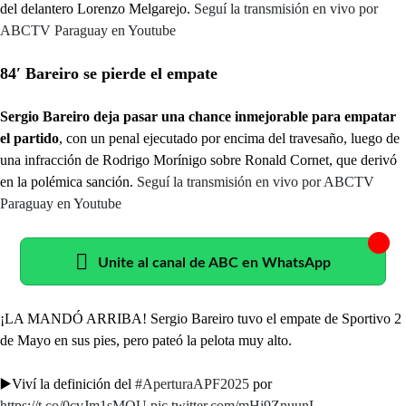
del delantero Lorenzo Melgarejo.
Seguí la transmisión en vivo por
ABCTV Paraguay en Youtube
84′ Bareiro se pierde el empate
Sergio Bareiro deja pasar una chance inmejorable para empatar
el partido
, con un penal ejecutado por encima del travesaño, luego de
una infracción de Rodrigo Morínigo sobre Ronald Cornet, que derivó
en la polémica sanción.
Seguí la transmisión en vivo por ABCTV
Paraguay en Youtube
Unite al canal de ABC en WhatsApp
¡LA MANDÓ ARRIBA! Sergio Bareiro tuvo el empate de Sportivo 2
de Mayo en sus pies, pero pateó la pelota muy alto.
▶️Viví la definición del
#AperturaAPF2025
por
https://t.co/0cvJm1sMQU
pic.twitter.com/mHi9ZnuunL