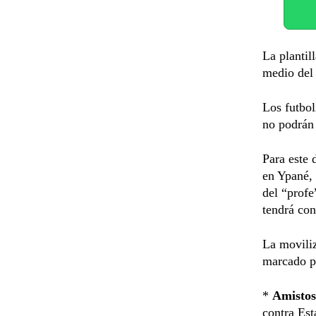
La plantil
medio del 
Los futbol
no podrán
Para este 
en Ypané,
del “profe
tendrá con
La moviliz
marcado pa
*
Amistos
contra Est