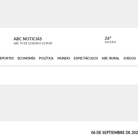
26º
ABC NOTICIAS
CARDINAL 
AHORA
ABC TV
DE
12:00:00
A
13:59:00
ABC CARDINAL 
EPORTES
ECONOMÍA
POLÍTICA
MUNDO
ESPECTÁCULOS
ABC RURAL
JUEGOS
06 DE SEPTIEMBRE DE 2025