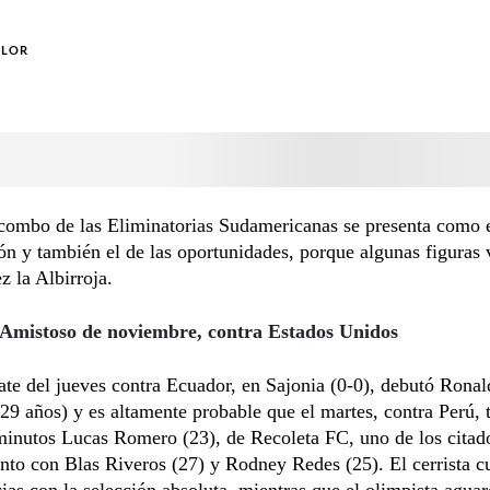
OLOR
combo de las Eliminatorias Sudamericanas se presenta como e
ión y también el de las oportunidades, porque algunas figuras 
z la Albirroja.
 Amistoso de noviembre, contra Estados Unidos
te del jueves contra Ecuador, en Sajonia (0-0), debutó Rona
29 años) y es altamente probable que el martes, contra Perú, 
minutos Lucas Romero (23), de Recoleta FC, uno de los citad
unto con Blas Riveros (27) y Rodney Redes (25). El cerrista c
ias con la selección absoluta, mientras que el olimpista agua