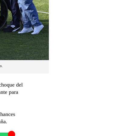
o.
 choque del
ante para
chances
aña.