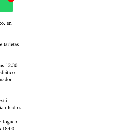
co, en
 tarjetas
as 12:30,
diático
onador
está
San Isidro.
e fogueo
s 18:00.