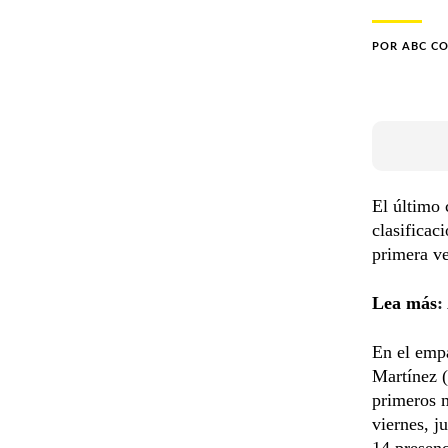
POR
ABC C
El último 
clasificac
primera ve
Lea más
:
En el empa
Martínez (
primeros 
viernes, j
14 presenc