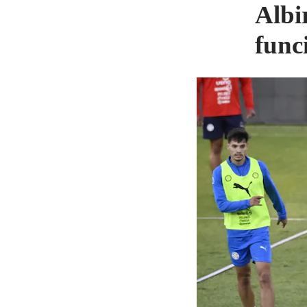
Albi
func