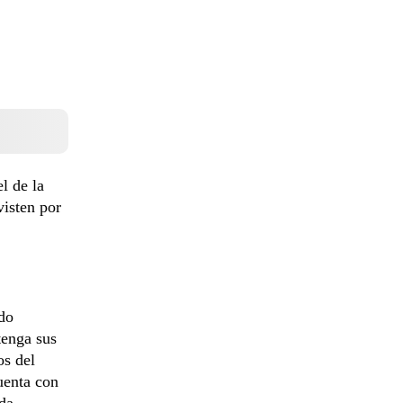
l de la
visten por
ldo
tenga sus
os del
uenta con
rda