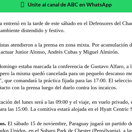
Unite al canal de ABC en WhatsApp
la entrenó en la tarde de este sábado en el Defensores del Cha
ambiente distendido y festivo.
istas atendieron a la prensa en zona mixta. Por acumulación de
 actuar Junior Alonso, Andrés Cubas y Miguel Almirón.
domingo estaba marcada la conferencia de Gustavo Alfaro, a l
 pero la misma quedó cancelada para un pequeño descanso me
”, que comandará la práctica fijada para las 17:00. El selecci
tacto con la prensa luego del duelo contra los incaicos.
ación del lunes será a las 09:00 y el viaje, en vuelo privado, 
ra las 15:00. La comitiva estará alojada en el Hyatt Centric 
os.
El sábado 15 de noviembre, Paraguay jugará un partido d
ados Unidos, en el Subaru Park de Chester (Pensilvania), a la