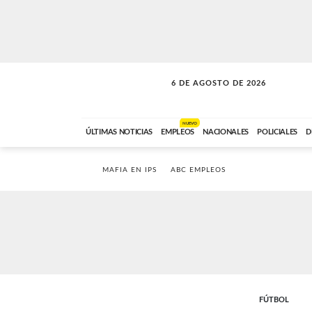
6 DE AGOSTO DE 2026
A DE LA TARDE
ABC FM
12:00 A 14:59
NUEVO
ÚLTIMAS NOTICIAS
EMPLEOS
NACIONALES
POLICIALES
D
MAFIA EN IPS
ABC EMPLEOS
FÚTBOL