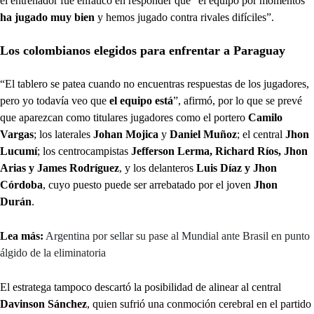
el entrenador fue enfático en responder que “el equipo por momentos
ha jugado muy bien
y hemos jugado contra rivales difíciles”.
Los colombianos elegidos para enfrentar a Paraguay
“El tablero se patea cuando no encuentras respuestas de los jugadores,
pero yo todavía veo que
el equipo está
”, afirmó, por lo que se prevé
que aparezcan como titulares jugadores como el portero
Camilo
Vargas
; los laterales
Johan Mojica
y
Daniel Muñoz
; el central
Jhon
Lucumí
; los centrocampistas
Jefferson Lerma, Richard Ríos, Jhon
Arias y James Rodríguez
, y los delanteros
Luis Díaz y Jhon
Córdoba
, cuyo puesto puede ser arrebatado por el joven
Jhon
Durán
.
Lea más:
Argentina por sellar su pase al Mundial ante Brasil en punto
álgido de la eliminatoria
El estratega tampoco descartó la posibilidad de alinear al central
Davinson Sánchez
, quien sufrió una conmoción cerebral en el partido