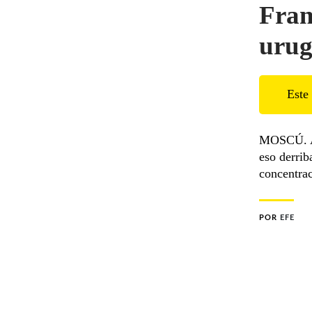
Fran
uru
Este 
MOSCÚ. A 
eso derrib
concentra
POR
EFE