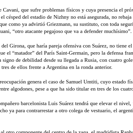
 Cavani, que sufre problemas físicos y cuya presencia el pr
 el césped del estadio de Nizhny no está asegurada, no rebaja 
rque como ya advirtió Griezmann, su sustituto, con toda segur
tuani, “otro atacante pegajoso que va a defender muchísimo”.
 del Girona, que haría pareja ofensiva con Suárez, no tiene e
que el “matador” del París Saint-Germain, pero la defensa fra
 signo de debilidad desde su llegada a Rusia, con cuatro gole
 tres de ellos frente a Argentina en la ronda anterior.
reocupación genera el caso de Samuel Umtiti, cuyo estado fís
ntre algodones, pese a que ha sido titular en tres de los cuatr
mpañero barcelonista Luis Suárez tendrá que elevar el nivel, 
cho ya para contrarrestar a otro colega de vestuario, el argen
al otro componente del centro de la zaga, el madridista Raph