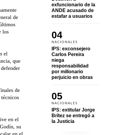
exfuncionario de la 
isamente
ANDE acusado de 
estafar a usuarios
eneral de
 últimos
e los
04
NACIONALES
IPS: exconsejero 
n el
Carlos Pereira 
niega 
ancia, que
responsabilidad 
 defender
por millonario 
perjuicio en obras
finales de
05
 técnicos
NACIONALES
IPS: extitular Jorge 
Brítez se entregó a 
ive en el
la Justicia
 Godín, su
calar en el