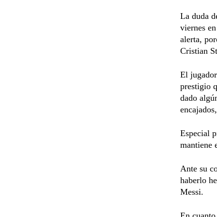
La duda de
viernes en
alerta, po
Cristian S
El jugador
prestigio 
dado algún
encajados,
Especial p
mantiene e
Ante su co
haberlo he
Messi.
En cuanto 