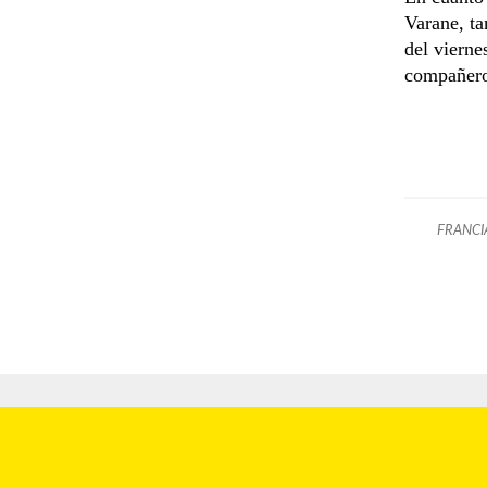
Varane, ta
del vierne
compañero
FRANCI