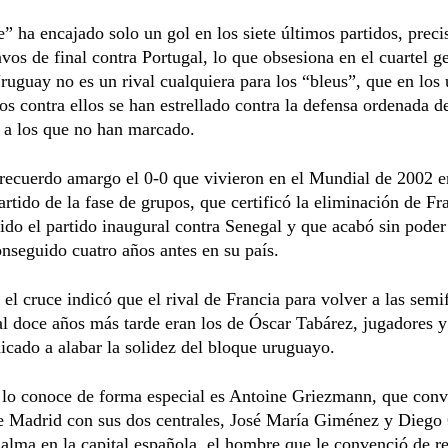
e” ha encajado solo un gol en los siete últimos partidos, prec
avos de final contra Portugal, lo que obsesiona en el cuartel g
ruguay no es un rival cualquiera para los “bleus”, que en los
os contra ellos se han estrellado contra la defensa ordenada d
 a los que no han marcado.
 recuerdo amargo el 0-0 que vivieron en el Mundial de 2002 e
rtido de la fase de grupos, que certificó la eliminación de Fr
ido el partido inaugural contra Senegal y que acabó sin poder
conseguido cuatro años antes en su país.
el cruce indicó que el rival de Francia para volver a las semi
 doce años más tarde eran los de Óscar Tabárez, jugadores y
icado a alabar la solidez del bloque uruguayo.
 lo conoce de forma especial es Antoine Griezmann, que conv
de Madrid con sus dos centrales, José María Giménez y Diego
alma en la capital española, el hombre que le convenció de re