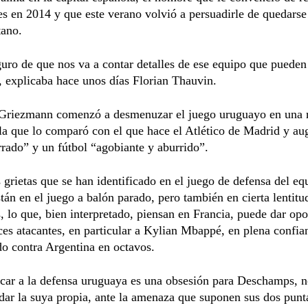
 en 2014 y que este verano volvió a persuadirle de quedarse
tano.
uro de que nos va a contar detalles de ese equipo que pueden
, explicaba hace unos días Florian Thauvin.
 Griezmann comenzó a desmenuzar el juego uruguayo en una 
la que lo comparó con el que hace el Atlético de Madrid y au
rrado” y un fútbol “agobiante y aburrido”.
 grietas que se han identificado en el juego de defensa del eq
tán en el juego a balón parado, pero también en cierta lentitu
, lo que, bien interpretado, piensan en Francia, puede dar op
ces atacantes, en particular a Kylian Mbappé, en plena confian
do contra Argentina en octavos.
acar a la defensa uruguaya es una obsesión para Deschamps, n
ar la suya propia, ante la amenaza que suponen sus dos punt