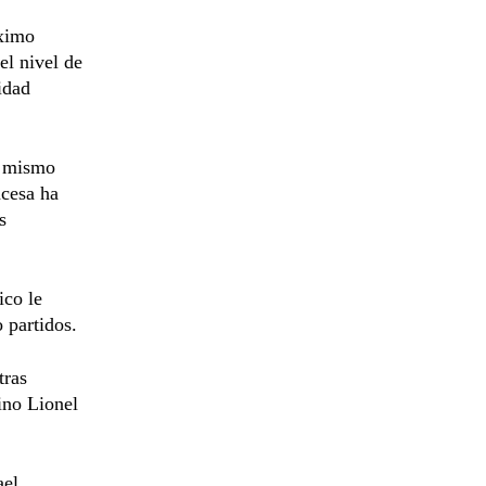
óximo
el nivel de
idad
l mismo
ncesa ha
s
ico le
o partidos.
tras
tino Lionel
ael