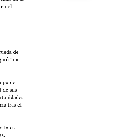
 en el
rueda de
guró “un
uipo de
d de sus
ortunidades
za tras el
o lo es
as.