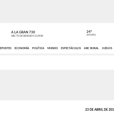
24º
A LA GRAN 730
A LA GRAN 
AHORA
ABC TV
DE
08:00:00
A
11:29:00
ABC CARDINAL 
EPORTES
ECONOMÍA
POLÍTICA
MUNDO
ESPECTÁCULOS
ABC RURAL
JUEGOS
23 DE ABRIL DE 2019