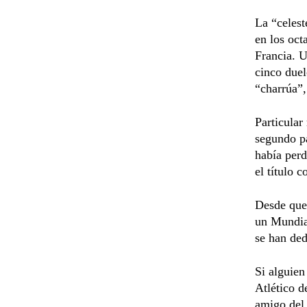
La “celest
en los oct
Francia. U
cinco duel
“charrúa”,
Particular
segundo pa
había perd
el título 
Desde que 
un Mundial
se han ded
Si alguien
Atlético 
amigo del 