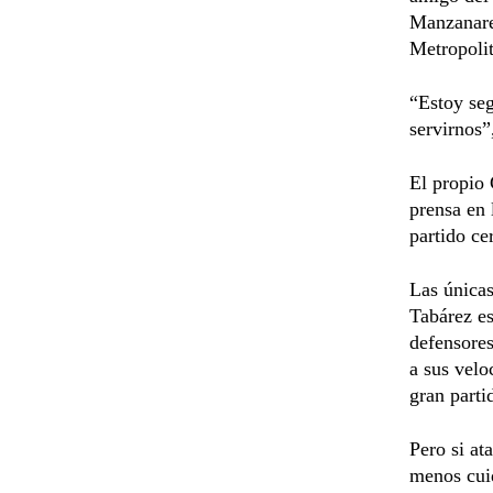
Manzanares
Metropoli
“Estoy seg
servirnos”
El propio
prensa en 
partido ce
Las únicas
Tabárez es
defensores
a sus velo
gran parti
Pero si at
menos cuid