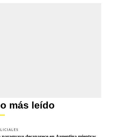
o más leído
LICIALES
 paraguayo desaparece en Argentina mientras 