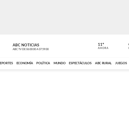
11º
ABC NOTICIAS
CONTACTO
AHORA
ABC TV
DE
06:00:00
A
07:59:00
ABC CARDINAL 
EPORTES
ECONOMÍA
POLÍTICA
MUNDO
ESPECTÁCULOS
ABC RURAL
JUEGOS