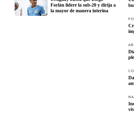
Forlán lidere la sub-20 y dirija a 
la mayor de manera interina
PO
Cr
AB
Dí
pl
CO
Da
NA
In
vi