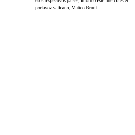
esos respectivos países, informó este miércoles el
portavoz vaticano, Matteo Bruni.