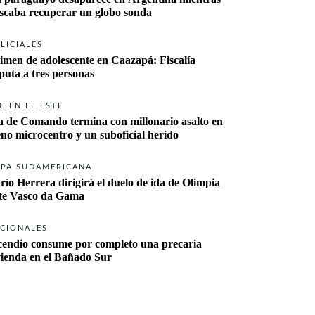
buscaba recuperar un globo sonda 
LICIALES
imen de adolescente en Caazapá: Fiscalía 
imputa a tres personas 
C EN EL ESTE
a de Comando termina con millonario asalto en 
eno microcentro y un suboficial herido
PA SUDAMERICANA
río Herrera dirigirá el duelo de ida de Olimpia 
ante Vasco da Gama 
CIONALES
cendio consume por completo una precaria 
vienda en el Bañado Sur