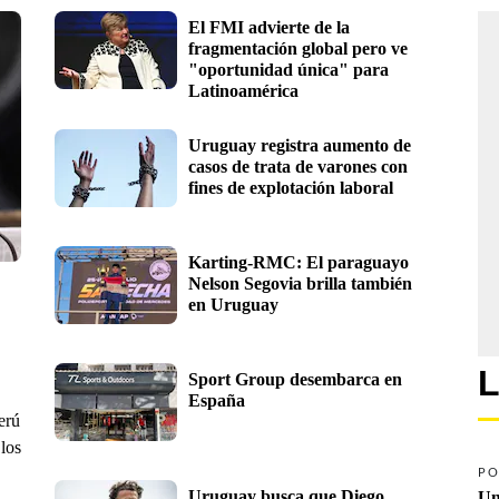
El FMI advierte de la 
fragmentación global pero ve 
"oportunidad única" para 
Latinoamérica
Uruguay registra aumento de 
casos de trata de varones con 
fines de explotación laboral
Karting-RMC: El paraguayo 
Nelson Segovia brilla también 
en Uruguay
L
Sport Group desembarca en 
España
erú
 los
PO
Uruguay busca que Diego 
Un