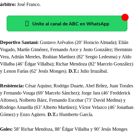
árbitro:
José Franco.
Unite al canal de ABC en WhatsApp
Deportivo Santaní:
Gustavo Arévalos (20’ Horacio Almada); Elián
Vogado, Martín Giménez, Fernando Arce y Justo González; Herminio
Vera, Adrián Mereles, Brahian Martínez (82’ Sergio Ledesma) y Aldo
Villalba (46’ Édgar Villalba); Richar Mendoza (82’ Marcelo González)
y Lenon Farías (62’ Jesús Monges).
D.T.:
Julio Irrazábal.
Resistencia:
César Aquino; Rodrigo Duarte, Abel Brítez, Juan Torales
y Fernando Vouga (69’ Marcelo Sánchez); Jorge Jara (46’ Fredderick
Alfonso), Nolberto Báez, Fernando Escobar (73’ David Medina) y
Rodrigo Amarilla (63’ Alberto Martínez); Víctor Velazco (46’ Jonathan
Gómez) y Enzo Agüero.
D.T.:
Humberto García.
Goles:
58’ Richar Mendoza, 88’ Édgar Villalba y 90’ Jesús Monges