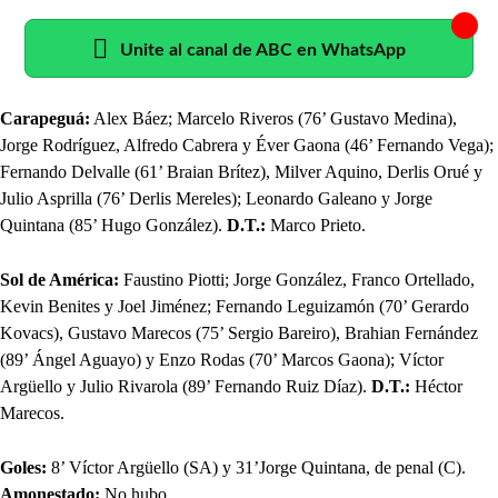
Unite al canal de ABC en WhatsApp
Carapeguá:
Alex Báez; Marcelo Riveros (76’ Gustavo Medina),
Jorge Rodríguez, Alfredo Cabrera y Éver Gaona (46’ Fernando Vega);
Fernando Delvalle (61’ Braian Brítez), Milver Aquino, Derlis Orué y
Julio Asprilla (76’ Derlis Mereles); Leonardo Galeano y Jorge
Quintana (85’ Hugo González).
D.T.:
Marco Prieto.
Sol de América:
Faustino Piotti; Jorge González, Franco Ortellado,
Kevin Benites y Joel Jiménez; Fernando Leguizamón (70’ Gerardo
Kovacs), Gustavo Marecos (75’ Sergio Bareiro), Brahian Fernández
(89’ Ángel Aguayo) y Enzo Rodas (70’ Marcos Gaona); Víctor
Argüello y Julio Rivarola (89’ Fernando Ruiz Díaz).
D.T.:
Héctor
Marecos.
Goles:
8’ Víctor Argüello (SA) y 31’Jorge Quintana, de penal (C).
Amonestado:
No hubo.