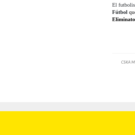
El futboli
Fútbol
que
Eliminato
CSKA 