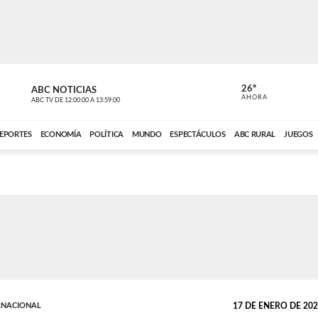
26º
ABC NOTICIAS
CARDINAL 
AHORA
ABC TV
DE
12:00:00
A
13:59:00
ABC CARDINAL 
EPORTES
ECONOMÍA
POLÍTICA
MUNDO
ESPECTÁCULOS
ABC RURAL
JUEGOS
RNACIONAL
17 DE ENERO DE 2022