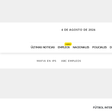
6 DE AGOSTO DE 2026
A DE LA TARDE
ABC FM
12:00 A 14:59
NUEVO
ÚLTIMAS NOTICIAS
EMPLEOS
NACIONALES
POLICIALES
D
MAFIA EN IPS
ABC EMPLEOS
FÚTBOL INTE