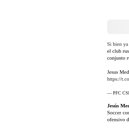
Si bien ya
el club ru
conjunto r
Jesus Me
https://t.
— PFC CS
Jesús Me
Soccer co
ofensivo 