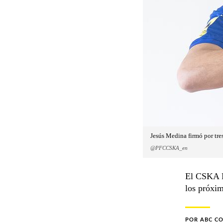
Jesús Medina firmó por tre
@PFCCSKA_en
El CSKA M
los próxim
POR
ABC C