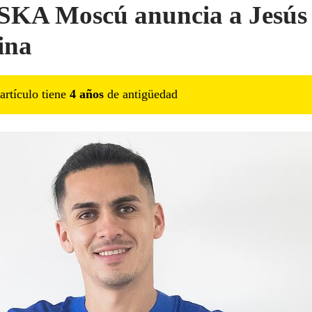
SKA Moscú anuncia a Jesús
ina
artículo tiene
4
año
s
de antigüedad