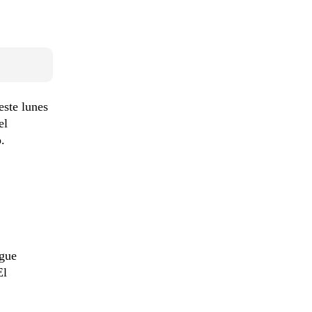
 este lunes
el
.
ague
El