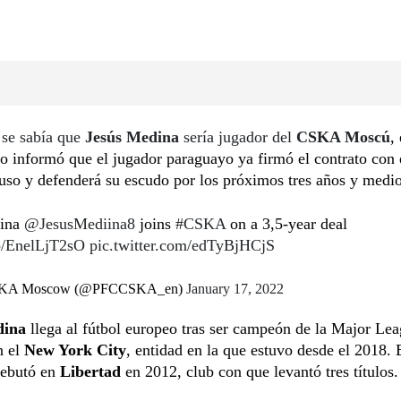
 se sabía que
Jesús Medina
sería jugador del
CSKA Moscú
,
so informó que el jugador paraguayo ya firmó el contrato con 
uso y defenderá su escudo por los próximos tres años y medio
dina
@JesusMediina8
joins
#CSKA
on a 3,5-year deal
co/EnelLjT2sO
pic.twitter.com/edTyBjHCjS
KA Moscow (@PFCCSKA_en)
January 17, 2022
dina
llega al fútbol europeo tras ser campeón de la Major Le
n el
New York City
, entidad en la que estuvo desde el 2018. 
debutó en
Libertad
en 2012, club con que levantó tres títulos.