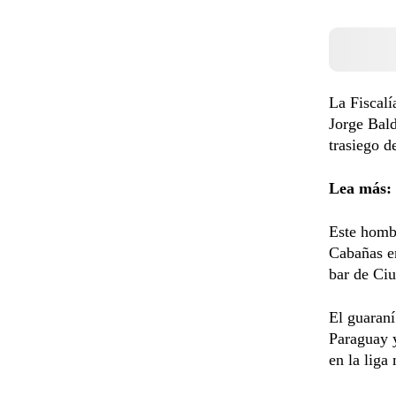
La Fiscal
Jorge Bald
trasiego d
Lea más:
Este hombr
Cabañas en
bar de Ci
El guaraní
Paraguay y
en la liga