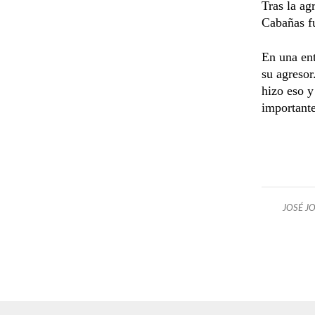
Tras la ag
Cabañas fu
En una ent
su agresor
hizo eso y
importante
JOSÉ J