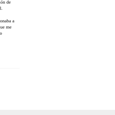
ión de
l.
donaba a
 que me
Lo