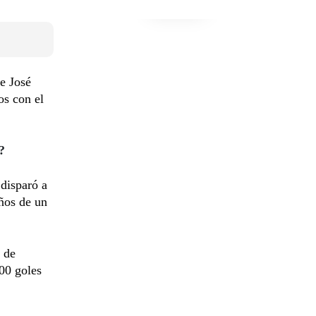
e José
os con el
?
 disparó a
años de un
n de
00 goles