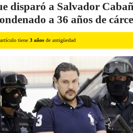
ue disparó a Salvador Caba
condenado a 36 años de cárce
artículo tiene
3
año
s
de antigüedad