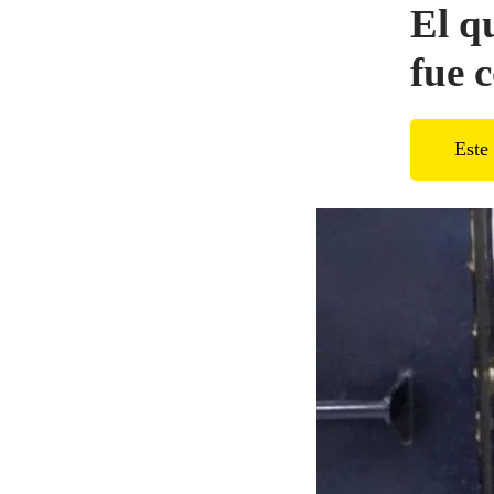
El q
fue 
Este 