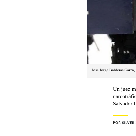
José Jorge Balderas Garza, 
Un juez me
narcotráfi
Salvador C
POR
SILVER