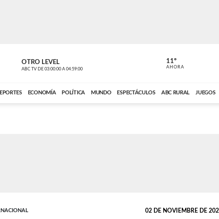
11º
OTRO LEVEL
VOCES DEL
AHORA
ABC TV
DE
03:00:00
A
04:59:00
ABC CARDINAL 
EPORTES
ECONOMÍA
POLÍTICA
MUNDO
ESPECTÁCULOS
ABC RURAL
JUEGOS
RNACIONAL
02 DE NOVIEMBRE DE 2022