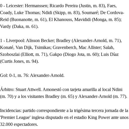
0 - Leicester: Hermanssen; Ricardo Pereira (Justin, m. 83), Faes,
Coady, Luke Thomas; Ndidi (Skipp, m. 83), Soumaré; De Cordova-
Reid (Buonanotte, m. 61), El Khanouss, Mavididi (Monga, m. 85);
Vardy (Daka, m. 61).
1 - Liverpool: Alisson Becker; Bradley (Alexander-Arnold, m. 71),
Konaté, Van Dijk, Tsimikas; Gravenberch, Mac Allister; Salah,
Szoboszlai (Elliott, m. 71), Gakpo (Diogo Jota, m. 60); Luis Díaz
(Curtis Jones, m. 94).
Gol: 0-1, m. 76: Alexander-Arnold.
Árbitro: Stuart Attwell. Amonestó con tarjeta amarilla al local Ndini
(m. 70) y a los visitantes Bradley (m. 65) y Alexander-Arnold (m. 77).
Incidencias: partido correspondiente a la trigésima tercera jornada de la
'Premier League' inglesa disputado en el estadio King Power ante unos
32.000 espectadores.