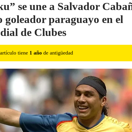
u” se une a Salvador Caba
 goleador paraguayo en el
ial de Clubes
artículo tiene
1
año
de antigüedad