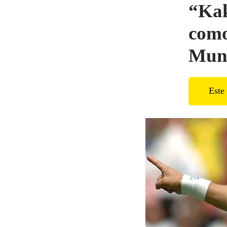
“Kak
como
Mund
Este 