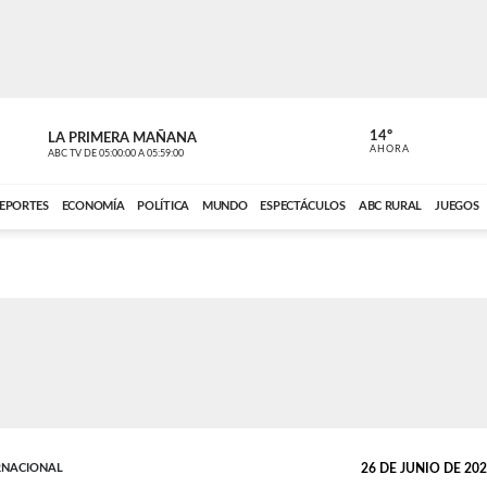
14º
LA PRIMERA MAÑANA
LA PRIMER
AHORA
ABC TV
DE
05:00:00
A
05:59:00
ABC CARDINAL 
EPORTES
ECONOMÍA
POLÍTICA
MUNDO
ESPECTÁCULOS
ABC RURAL
JUEGOS
RNACIONAL
26 DE JUNIO DE 2025