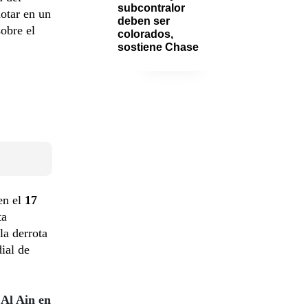
subcontralor 
notar en un
deben ser 
sobre el
colorados, 
sostiene Chase
en el
17
ta
la derrota
ial de
Al Ain en