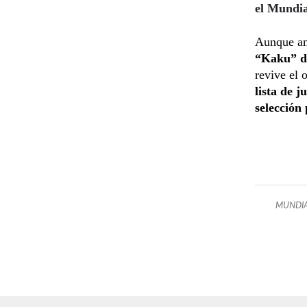
el Mundia
Aunque am
“Kaku” de
revive el 
lista de 
selecció
MUNDIA