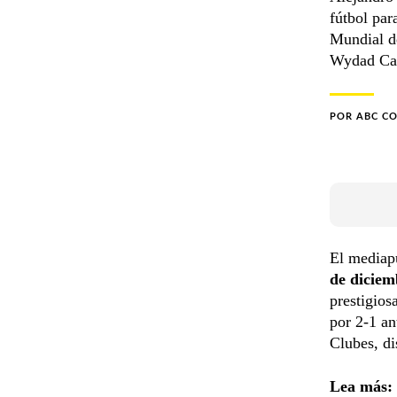
fútbol par
Mundial de
Wydad Casa
POR
ABC C
El mediapu
de diciem
prestigios
por 2-1 an
Clubes, di
Lea más: