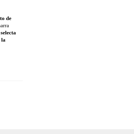
nto de
arra
selecta
 la