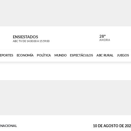
28º
ENSIESTADOS
PERIODÍST
AHORA
ABC TV
DE
14:00:00
A
15:59:00
ABC CARDINAL 
EPORTES
ECONOMÍA
POLÍTICA
MUNDO
ESPECTÁCULOS
ABC RURAL
JUEGOS
RNACIONAL
10 DE AGOSTO DE 2025