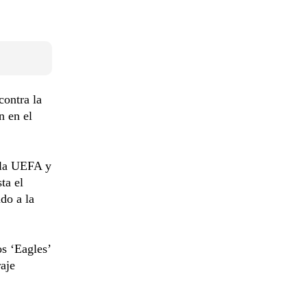
contra la
n en el
 la UEFA y
ta el
do a la
s ‘Eagles’
raje