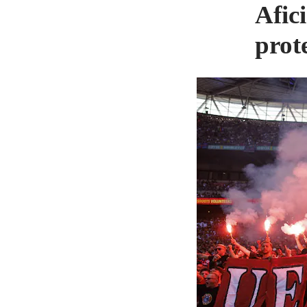
Afic
prot