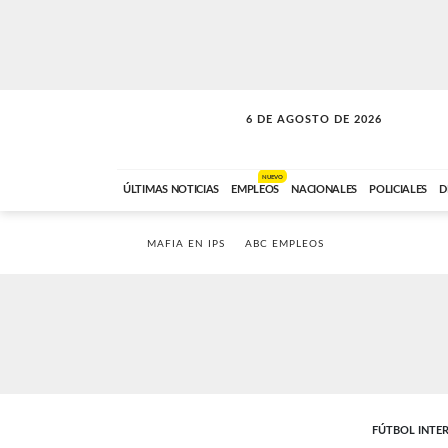
6 DE AGOSTO DE 2026
A DE LA TARDE
ABC FM
12:00 A 14:59
NUEVO
ÚLTIMAS NOTICIAS
EMPLEOS
NACIONALES
POLICIALES
D
MAFIA EN IPS
ABC EMPLEOS
FÚTBOL INTE