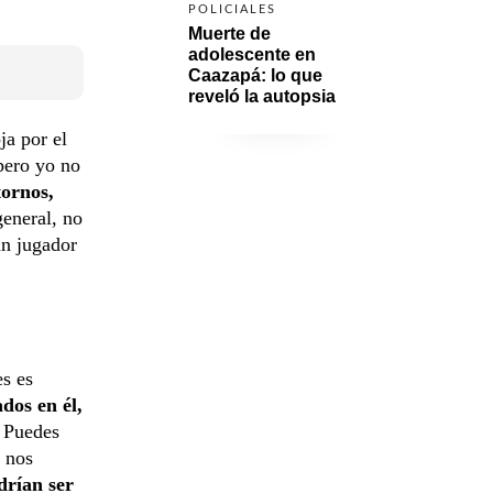
POLICIALES
Muerte de 
adolescente en 
Caazapá: lo que 
reveló la autopsia
ja por el
 pero yo no
tornos,
general, no
un jugador
es es
ados en él,
Puedes
e nos
drían ser