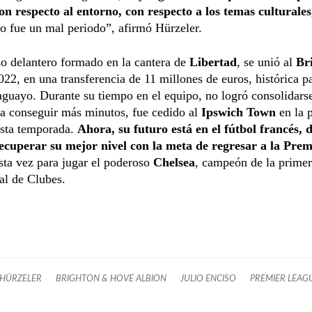
on respecto al entorno, con respecto a los temas culturales
o fue un mal periodo”, afirmó Hürzeler.
so delantero formado en la cantera de
Libertad
, se unió al
Br
022, en una transferencia de 11 millones de euros, histórica pa
aguayo. Durante su tiempo en el equipo, no logró consolidar
ara conseguir más minutos, fue cedido al
Ipswich Town
en la 
esta temporada.
Ahora, su futuro está en el fútbol francés, 
ecuperar su mejor nivel con la meta de regresar a la Prem
esta vez para jugar el poderoso
Chelsea
, campeón de la primer
al de Clubes.
 HÜRZELER
BRIGHTON & HOVE ALBION
JULIO ENCISO
PREMIER LEAG