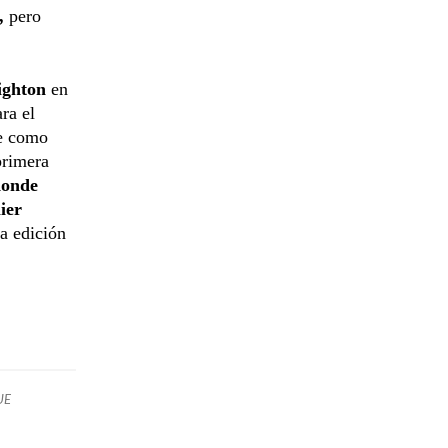
,
pero
ighton
en
ra el
se como
primera
donde
ier
a edición
UE