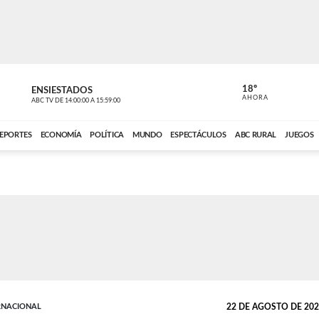
18º
ENSIESTADOS
PERIODÍST
AHORA
ABC TV
DE
14:00:00
A
15:59:00
ABC CARDINAL 
EPORTES
ECONOMÍA
POLÍTICA
MUNDO
ESPECTÁCULOS
ABC RURAL
JUEGOS
RNACIONAL
22 DE AGOSTO DE 2025