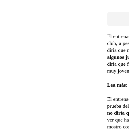
El entrena
club, a pe
diría que 
algunos j
diría que 
muy joven 
Lea más:
El entrena
prueba del
no diría 
ver que ha
mostró cos