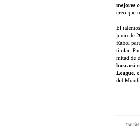
mejores c
creo que n
El talento
junio de 2
fútbol par
titular. P
mitad de 
buscará r
League
, 
del Mundi
FABIÁN