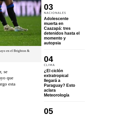
03
NACIONALES
Adolescente 
muerta en 
Caazapá: tres 
detenidos hasta el 
momento y 
autopsia
uayo en el Brighton &
04
CLIMA
¿El ciclón 
, se
extratropical 
uayo que
llegará a 
rgo esta
Paraguay? Esto 
aclara 
Meteorología
05