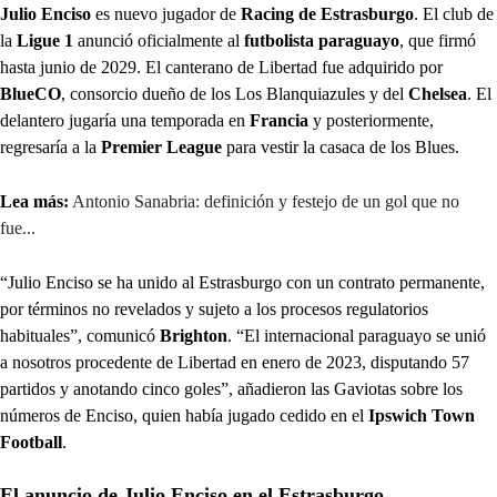
Julio Enciso
es nuevo jugador de
Racing de Estrasburgo
. El club de
la
Ligue 1
anunció oficialmente al
futbolista paraguayo
, que firmó
hasta junio de 2029. El canterano de Libertad fue adquirido por
BlueCO
, consorcio dueño de los Los Blanquiazules y del
Chelsea
. El
delantero jugaría una temporada en
Francia
y posteriormente,
regresaría a la
Premier League
para vestir la casaca de los Blues.
Lea más:
Antonio Sanabria: definición y festejo de un gol que no
fue...
“Julio Enciso se ha unido al Estrasburgo con un contrato permanente,
por términos no revelados y sujeto a los procesos regulatorios
habituales”, comunicó
Brighton
. “El internacional paraguayo se unió
a nosotros procedente de Libertad en enero de 2023, disputando 57
partidos y anotando cinco goles”, añadieron las Gaviotas sobre los
números de Enciso, quien había jugado cedido en el
Ipswich Town
Football
.
El anuncio de Julio Enciso en el Estrasburgo