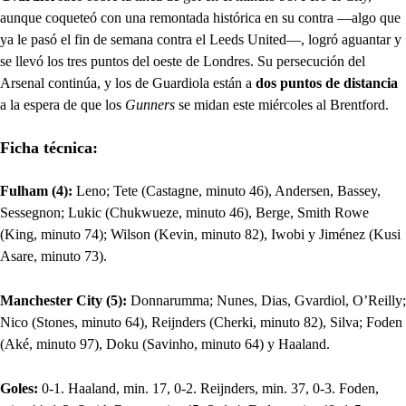
aunque coqueteó con una remontada histórica en su contra —algo que
ya le pasó el fin de semana contra el Leeds United—, logró aguantar y
se llevó los tres puntos del oeste de Londres. Su persecución del
Arsenal continúa, y los de Guardiola están a
dos puntos de distancia
a la espera de que los
Gunners
se midan este miércoles al Brentford.
Ficha técnica:
Fulham (4):
Leno; Tete (Castagne, minuto 46), Andersen, Bassey,
Sessegnon; Lukic (Chukwueze, minuto 46), Berge, Smith Rowe
(King, minuto 74); Wilson (Kevin, minuto 82), Iwobi y Jiménez (Kusi
Asare, minuto 73).
Manchester City (5):
Donnarumma; Nunes, Dias, Gvardiol, O’Reilly;
Nico (Stones, minuto 64), Reijnders (Cherki, minuto 82), Silva; Foden
(Aké, minuto 97), Doku (Savinho, minuto 64) y Haaland.
Goles:
0-1. Haaland, min. 17, 0-2. Reijnders, min. 37, 0-3. Foden,