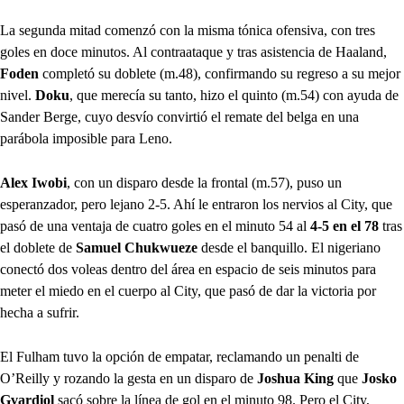
La segunda mitad comenzó con la misma tónica ofensiva, con tres
goles en doce minutos. Al contraataque y tras asistencia de Haaland,
Foden
completó su doblete (m.48), confirmando su regreso a su mejor
nivel.
Doku
, que merecía su tanto, hizo el quinto (m.54) con ayuda de
Sander Berge, cuyo desvío convirtió el remate del belga en una
parábola imposible para Leno.
Alex Iwobi
, con un disparo desde la frontal (m.57), puso un
esperanzador, pero lejano 2-5. Ahí le entraron los nervios al City, que
pasó de una ventaja de cuatro goles en el minuto 54 al
4-5 en el 78
tras
el doblete de
Samuel Chukwueze
desde el banquillo. El nigeriano
conectó dos voleas dentro del área en espacio de seis minutos para
meter el miedo en el cuerpo al City, que pasó de dar la victoria por
hecha a sufrir.
El Fulham tuvo la opción de empatar, reclamando un penalti de
O’Reilly y rozando la gesta en un disparo de
Joshua King
que
Josko
Gvardiol
sacó sobre la línea de gol en el minuto 98. Pero el City,