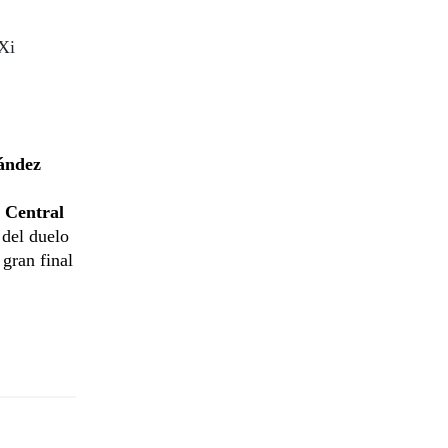
Xi
ández
 Central
 del duelo
a gran final