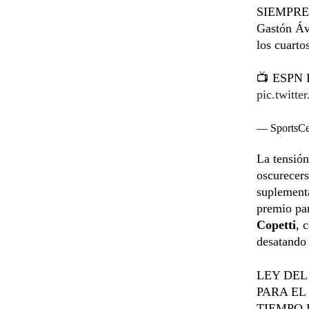
SIEMPRE A
Gastón Ávi
los cuarto
📺 ESPN P
pic.twitt
— SportsC
La tensión
oscurecer
suplement
premio par
Copetti
, 
desatando 
LEY DEL
PARA EL
TIEMPO 