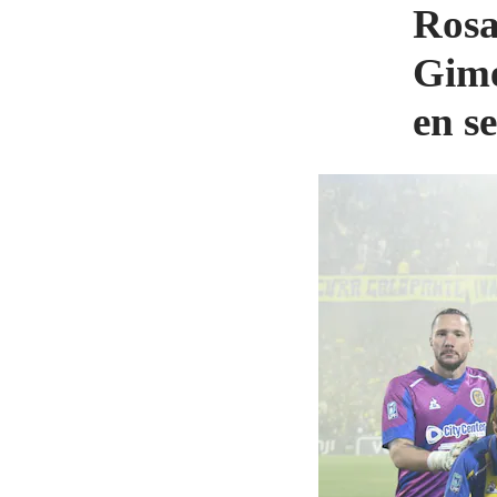
Rosa
Gimé
en s