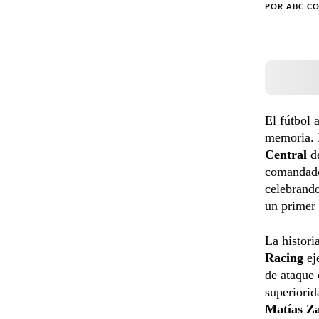
POR
ABC C
El fútbol 
memoria. E
Central
de
comandad
celebrando
un primer 
La histori
Racing
ej
de ataque 
superiorid
Matías Z