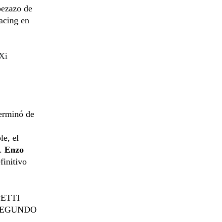
ezazo de
acing en
Xi
terminó de
e, el
a.
Enzo
finitivo
ETTI
 SEGUNDO