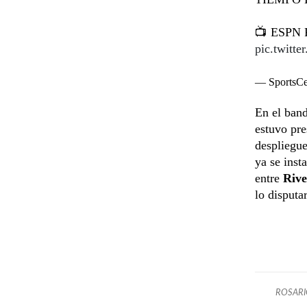
📺 ESPN P
pic.twitt
— SportsC
En el ban
estuvo pre
despliegue
ya se inst
entre
Rive
lo disput
ROSARI