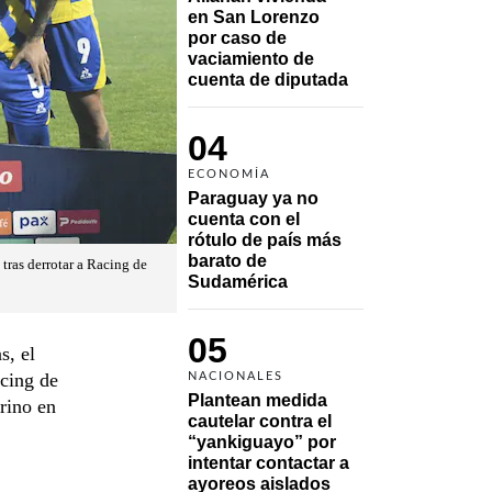
en San Lorenzo 
por caso de 
vaciamiento de 
cuenta de diputada
04
ECONOMÍA
Paraguay ya no 
cuenta con el 
rótulo de país más 
barato de 
tras derrotar a Racing de
Sudamérica
05
s, el
acing de
NACIONALES
Plantean medida 
rino en
cautelar contra el 
“yankiguayo” por 
intentar contactar a 
ayoreos aislados