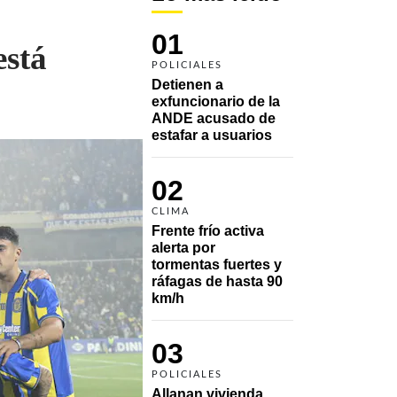
01
está
POLICIALES
Detienen a 
exfuncionario de la 
ANDE acusado de 
estafar a usuarios
02
CLIMA
Frente frío activa 
alerta por 
tormentas fuertes y 
ráfagas de hasta 90 
km/h
03
POLICIALES
Allanan vivienda 