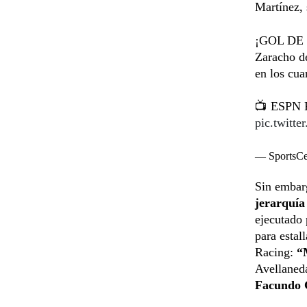
Martínez, 
¡GOL DE R
Zaracho de
en los cua
📺 ESPN P
pic.twitt
— SportsC
Sin embarg
jerarquía
ejecutado 
para estall
Racing:
“
Avellaneda
Facundo 