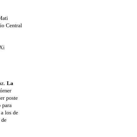
Mati
io Central
Xi
az.
La
órner
er poste
o para
a los de
 de