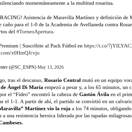
silenciando momentáneamente a la multitud rosarina.
ACING! Asistencia de Maravilla Martínez y definición de 
 caño para el 1-0 de la Academia de Avellaneda contra Rosar
rtos del
#TorneoApertura
.
remium | Suscribite al Pack Fútbol en
https://t.co/7jYILYAC
er.com/x0HmQJcvjo
enter (@SC_ESPN)
May 13, 2026
o, tras el descanso,
Rosario Central
mutó en un equipo vor
 de Ángel Di María
empezó a pesar y, a los 65 minutos, un c
por el “Fideo” encontró la cabeza de
Gastón Ávila
en el prim
ar el 1-1. A partir de ahí, el partido se convirtió en un calvari
Maravilla” Martínez vio la roja
a los 74 minutos, obligando 
 a una resistencia heroica liderada por las tapadas milagrosas
Cambeses.