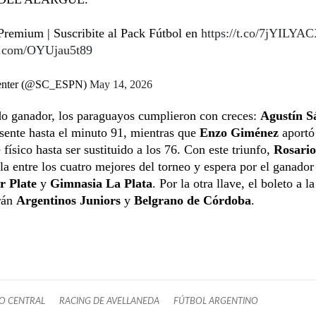
remium | Suscribite al Pack Fútbol en
https://t.co/7jYILYAC
er.com/OYUjau5t89
enter (@SC_ESPN)
May 14, 2026
do ganador, los paraguayos cumplieron con creces:
Agustín S
sente hasta el minuto 91, mientras que
Enzo Giménez
aportó
 físico hasta ser sustituido a los 76. Con este triunfo,
Rosario
ala entre los cuatro mejores del torneo y espera por el ganador
r Plate
y
Gimnasia La Plata
. Por la otra llave, el boleto a l
arán
Argentinos Juniors
y
Belgrano de Córdoba
.
O CENTRAL
RACING DE AVELLANEDA
FÚTBOL ARGENTINO