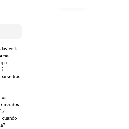
das en la
ario
uipo
nó
parse tras
tos,
 circuitos
 La
, cuando
la”