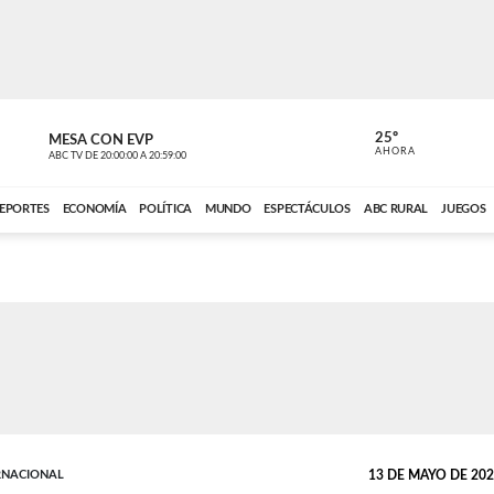
25º
MESA CON EVP
EL OBSERV
AHORA
ABC TV
DE
20:00:00
A
20:59:00
ABC CARDINAL 
EPORTES
ECONOMÍA
POLÍTICA
MUNDO
ESPECTÁCULOS
ABC RURAL
JUEGOS
RNACIONAL
13 DE MAYO DE 2026