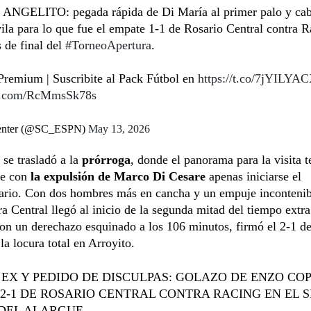
NGELITO: pegada rápida de Di María al primer palo y cab
la para lo que fue el empate 1-1 de Rosario Central contra R
s de final del
#TorneoApertura
.
remium | Suscribite al Pack Fútbol en
https://t.co/7jYILYAC
er.com/RcMmsSk78s
enter (@SC_ESPN)
May 13, 2026
 se trasladó a la
prórroga
, donde el panorama para la visita 
se con
la expulsión de Marco Di Cesare
apenas iniciarse el
ario. Con dos hombres más en cancha y un empuje incontenibl
a Central llegó al inicio de la segunda mitad del tiempo extr
con un derechazo esquinado a los 106 minutos, firmó el 2-1 de
la locura total en Arroyito.
 EX Y PEDIDO DE DISCULPAS: GOLAZO DE ENZO COP
 2-1 DE ROSARIO CENTRAL CONTRA RACING EN EL
DEL ALARGUE.