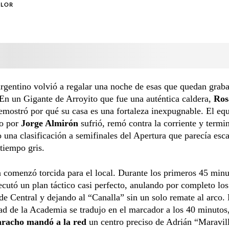
OLOR
argentino volvió a regalar una noche de esas que quedan graba
n un Gigante de Arroyito que fue una auténtica caldera,
Ros
mostró por qué su casa es una fortaleza inexpugnable. El eq
o por
Jorge Almirón
sufrió, remó contra la corriente y termi
 una clasificación a semifinales del Apertura que parecía esca
tiempo gris.
a comenzó torcida para el local. Durante los primeros 45 minu
ecutó un plan táctico casi perfecto, anulando por completo los
de Central y dejando al “Canalla” sin un solo remate al arco.
ad de la Academia se tradujo en el marcador a los 40 minutos
aracho mandó a la red
un centro preciso de Adrián “Maravil