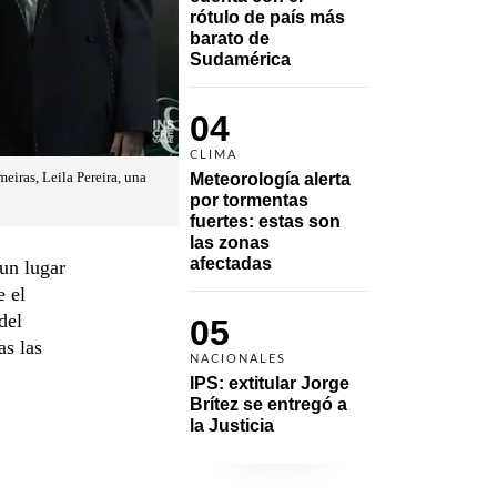
rótulo de país más 
barato de 
Sudamérica
04
CLIMA
iras, Leila Pereira, una
Meteorología alerta 
por tormentas 
fuertes: estas son 
las zonas 
afectadas
un lugar
e el
del
05
as las
NACIONALES
IPS: extitular Jorge 
Brítez se entregó a 
la Justicia