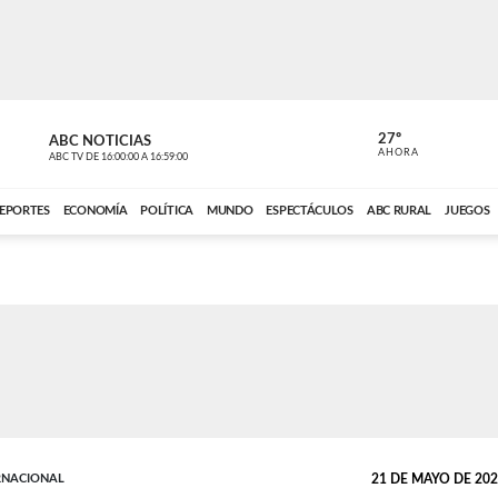
27º
ABC NOTICIAS
ANCHO PER
AHORA
ABC TV
DE
16:00:00
A
16:59:00
ABC CARDINAL 
EPORTES
ECONOMÍA
POLÍTICA
MUNDO
ESPECTÁCULOS
ABC RURAL
JUEGOS
RNACIONAL
21 DE MAYO DE 2026