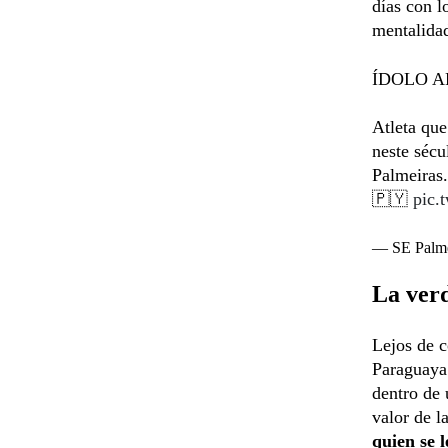
días con l
mentalidad
ÍDOLO A
Atleta que
neste séc
Palmeiras.
🇵🇾
pic.
— SE Palme
La verd
Lejos de c
Paraguaya 
dentro de 
valor de l
quien se 