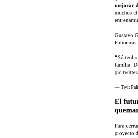
mejorar d
muchos cl
entrenami
Gustavo G
Palmeiras 
❝Só tenho
família. 
pic.twit
— Twit Pal
El futu
quema
Para cerra
proyecto 