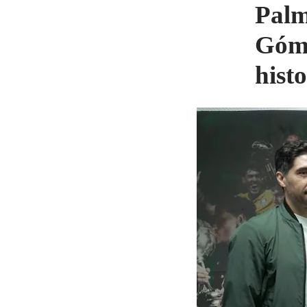
Palm
Góme
histo