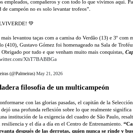
os empleados, compañeros y con todo lo que vivimos aquí. Pa
 de campeón no es solo levantar trofeos”.
LVIVERDE! 💚
 mais levantou taças com a camisa do Verdão (13) e 3º com m
ulo (410), Gustavo Gómez foi homenageado na Sala de Troféu
 Obrigado por tudo e que venham muito mais conquistas, 𝑪𝒂𝒑𝒊𝒕
twitter.com/XhT7BABBGa
iras (@Palmeiras)
May 21, 2026
adera filosofía de un multicampeón
onformarse con las glorias pasadas, el capitán de la Selección
dejó una profunda reflexión sobre lo que realmente significa 
una institución de la exigencia del cuadro de São Paulo, resal
a resiliencia y el día a día en el Centro de Entrenamiento.
“Ca
levanta después de las derrotas, quien nunca se rinde y bu