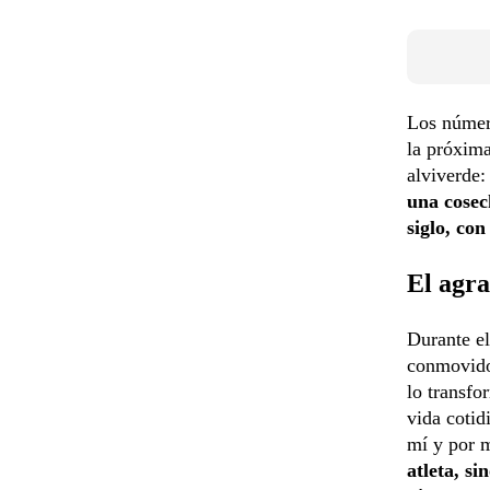
Los número
la próxim
alviverde:
una cosec
siglo, co
El agra
Durante el
conmovido 
lo transfo
vida cotid
mí y por m
atleta, s