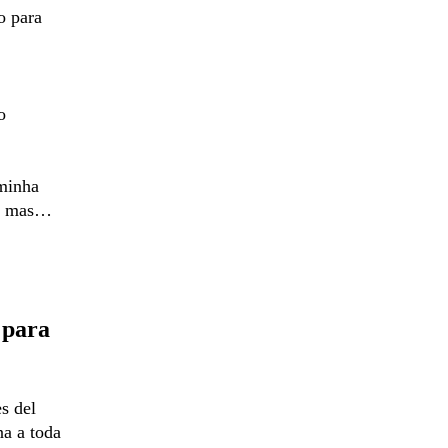
o para
o
 minha
a, mas…
 para
s del
na a toda