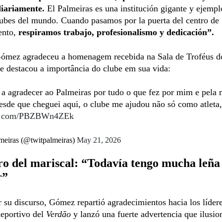
iariamente.
El Palmeiras es una institución gigante y ejempl
ubes del mundo. Cuando pasamos por la puerta del centro de
ento,
respiramos trabajo, profesionalismo y dedicación”.
ómez agradeceu a homenagem recebida na Sala de Troféus d
e destacou a importância do clube em sua vida:
 a agradecer ao Palmeiras por tudo o que fez por mim e pela
Desde que cheguei aqui, o clube me ajudou não só como atlet
ter.com/PBZBWn4ZEk
meiras (@twitpalmeiras)
May 21, 2026
ro del mariscal: “Todavía tengo mucha leña
r”
r su discurso, Gómez repartió agradecimientos hacia los lídere
deportivo del
Verdão
y lanzó una fuerte advertencia que ilusio