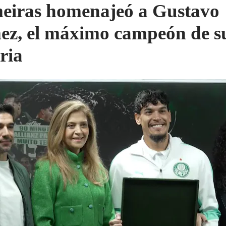
eiras homenajeó a Gustavo
z, el máximo campeón de s
ria