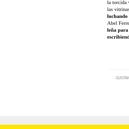
la torcida
las vitrina
luchando 
Abel Ferre
leña para
escribien
GUSTA