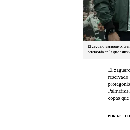
El zaguero paraguayo, Gust
ceremonia en la que estuvie
El zaguero
reservado 
protagonis
Palmeiras,
copas que 
POR
ABC C