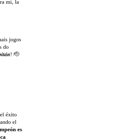
ra mí, la
ais jogos
s do
𝒂́𝒏! 🫡
el éxito
tando el
mpeón es
sca