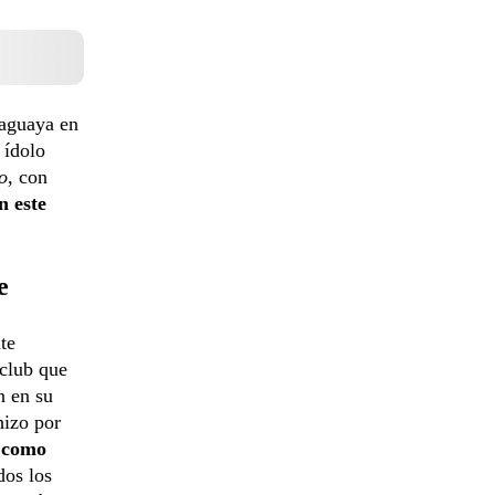
raguaya en
 ídolo
o
, con
n este
e
te
 club que
n en su
hizo por
o como
dos los