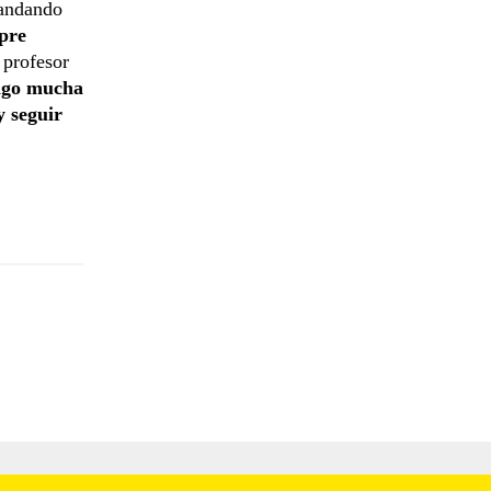
randando
mpre
 profesor
ngo mucha
y seguir