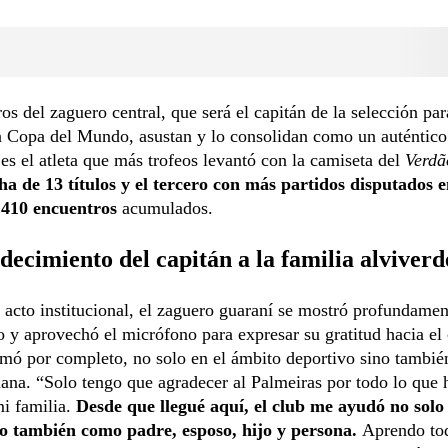
s del zaguero central, que será el capitán de la selección pa
a Copa del Mundo, asustan y lo consolidan como un auténtico
 es el atleta que más trofeos levantó con la camiseta del
Verdã
ha de 13 títulos y el tercero con más partidos disputados e
n 410 encuentros
acumulados.
decimiento del capitán a la familia alviverd
 acto institucional, el zaguero guaraní se mostró profundamen
y aprovechó el micrófono para expresar su gratitud hacia el
rmó por completo, no solo en el ámbito deportivo sino tambié
iana. “Solo tengo que agradecer al Palmeiras por todo lo que 
i familia.
Desde que llegué aquí, el club me ayudó no sol
ino también como padre, esposo, hijo y persona.
Aprendo to