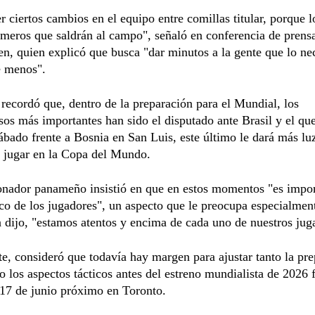
r ciertos cambios en el equipo entre comillas titular, porque lo
imeros que saldrán al campo", señaló en conferencia de prens
en, quien explicó que busca "dar minutos a la gente que lo nec
e menos".
 recordó que, dentro de la preparación para el Mundial, los
s más importantes han sido el disputado ante Brasil y el que
bado frente a Bosnia en San Luis, este último le dará más luz
e jugar en la Copa del Mundo.
onador panameño insistió en que en estos momentos "es impor
ico de los jugadores", un aspecto que le preocupa especialment
 dijo, "estamos atentos y encima de cada uno de nuestros jug
e, consideró que todavía hay margen para ajustar tanto la pr
o los aspectos tácticos antes del estreno mundialista de 2026 f
 17 de junio próximo en Toronto.