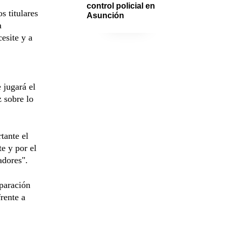
control policial en 
s titulares
Asunción
a
esite y a
 jugará el
 sobre lo
tante el
e y por el
adores".
eparación
rente a