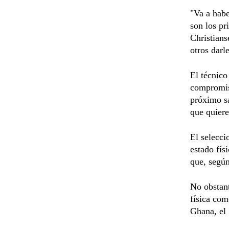
"Va a habe
son los pr
Christians
otros darl
El técnico
compromiso
próximo sá
que quier
El selecci
estado fís
que, según
No obstant
física com
Ghana, el