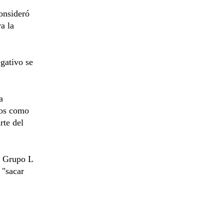
onsideró
a la
egativo se
a
pos como
rte del
e Grupo L
 "sacar