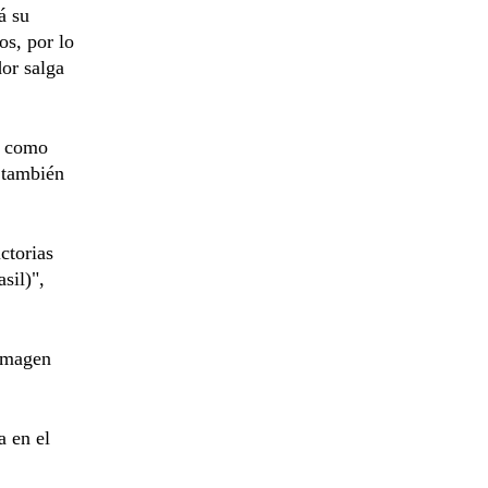
á su
os, por lo
or salga
á como
 también
ctorias
sil)",
 imagen
 en el