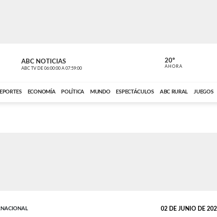
20º
ABC NOTICIAS
LA PRIMER
AHORA
ABC TV
DE
06:00:00
A
07:59:00
ABC CARDINAL 
EPORTES
ECONOMÍA
POLÍTICA
MUNDO
ESPECTÁCULOS
ABC RURAL
JUEGOS
RNACIONAL
02 DE JUNIO DE 2026