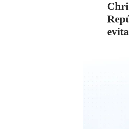
Chri
Repú
evita