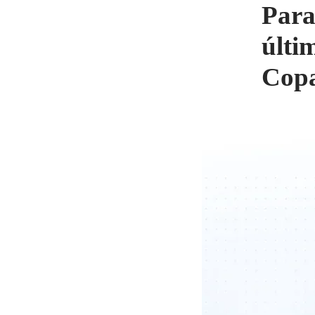
Para
últi
Cop