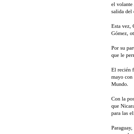
el volante
salida del
Esta vez, 
Gómez, otr
Por su par
que le per
El recién 
mayo con u
Mundo.
Con la pos
que Nicara
para las e
Paraguay, 