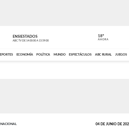
18º
ENSIESTADOS
PERIODÍST
AHORA
ABC TV
DE
14:00:00
A
15:59:00
ABC CARDINAL 
EPORTES
ECONOMÍA
POLÍTICA
MUNDO
ESPECTÁCULOS
ABC RURAL
JUEGOS
RNACIONAL
04 DE JUNIO DE 2026