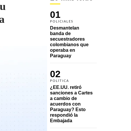
su
01
la
POLICIALES
Desmantelan 
banda de 
secuestradores 
colombianos que 
operaba en 
Paraguay
02
POLÍTICA
¿EE.UU. retiró 
sanciones a Cartes 
a cambio de 
acuerdos con 
Paraguay? Esto 
respondió la 
Embajada