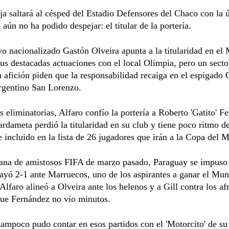
ja saltará al césped del Estadio Defensores del Chaco con la 
 aún no ha podido despejar: el titular de la portería.
o nacionalizado Gastón Olveira apunta a la titularidad en el
sus destacadas actuaciones con el local Olimpia, pero un secto
a afición piden que la responsabilidad recaiga en el espigado
argentino San Lorenzo.
s eliminatorias, Alfaro confío la portería a Roberto 'Gatito' F
ardameta perdió la titularidad en su club y tiene poco ritmo d
 incluido en la lista de 26 jugadores que irán a la Copa del 
tana de amistosos FIFA de marzo pasado, Paraguay se impuso
ayó 2-1 ante Marruecos, uno de los aspirantes a ganar el Mun
Alfaro alineó a Olveira ante los helenos y a Gill contra los af
que Fernández no vio minutos.
ampoco pudo contar en esos partidos con el 'Motorcito' de su