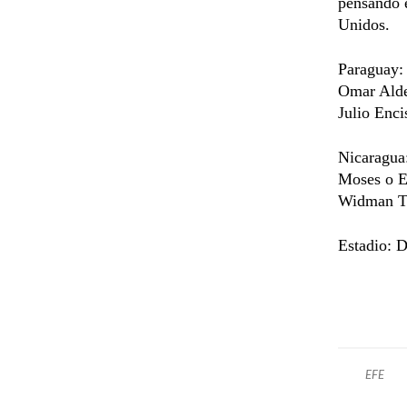
pensando e
Unidos.
Paraguay:
Omar Alde
Julio Enc
Nicaragua
Moses o E
Widman Ta
Estadio: 
EFE