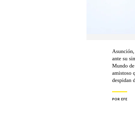
Asunción, 
ante su si
Mundo de l
amistoso q
despidan d
POR
EFE