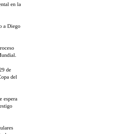
ntal en la
to a Diego
proceso
Mundial.
 29 de
Copa del
se espera
estigo
tulares