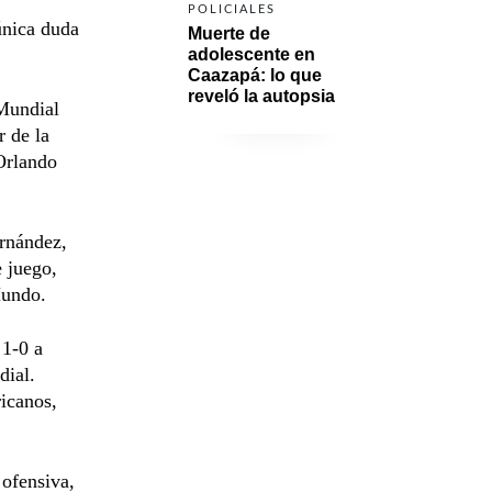
POLICIALES
única duda
Muerte de 
adolescente en 
Caazapá: lo que 
reveló la autopsia
 Mundial
r de la
 Orlando
ernández,
e juego,
Mundo.
 1-0 a
dial.
ricanos,
 ofensiva,