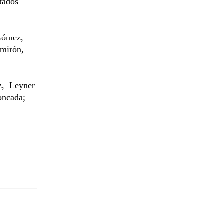
tados
 Gómez,
lmirón,
ez, Leyner
oncada;