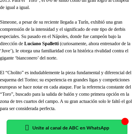
2015. Para el “Toro”, el 0-0 se sintió como un gran logro al competir
de igual a igual.
Simeone, a pesar de su reciente llegada a Turín, exhibió una gran
comprensión de la intensidad y el significado de este tipo de derbis
especiales. Su pasado en el Nápoles, donde fue campeón bajo la
dirección de
Luciano Spalletti
(curiosamente, ahora entrenador de la
‘Juve’), le otorga una familiaridad con la histórica rivalidad contra el
gigante ‘bianconero’ del norte.
El “Cholito” es indudablemente la pieza fundamental y diferencial del
esquema del Torino; su experiencia en grandes ligas y competiciones
europeas se hace notar en cada ataque. Fue la referencia constante del
“Toro”, buscado para la salida de balón y como primera opción en la
zona de tres cuartos del campo. A su gran actuación solo le faltó el gol
para ser considerada perfecta.
Unite al canal de ABC en WhatsApp