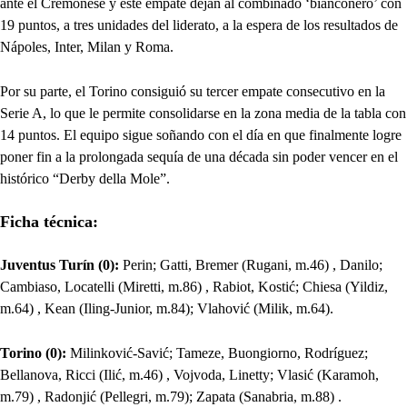
ante el Cremonese y este empate dejan al combinado ‘bianconero’ con
19 puntos, a tres unidades del liderato, a la espera de los resultados de
Nápoles, Inter, Milan y Roma.
Por su parte, el Torino consiguió su tercer empate consecutivo en la
Serie A, lo que le permite consolidarse en la zona media de la tabla con
14 puntos. El equipo sigue soñando con el día en que finalmente logre
poner fin a la prolongada sequía de una década sin poder vencer en el
histórico “Derby della Mole”.
Ficha técnica:
Juventus Turín (0):
Perin; Gatti, Bremer (Rugani, m.46) , Danilo;
Cambiaso, Locatelli (Miretti, m.86) , Rabiot, Kostić; Chiesa (Yildiz,
m.64) , Kean (Iling-Junior, m.84); Vlahović (Milik, m.64).
Torino (0):
Milinković-Savić; Tameze, Buongiorno, Rodríguez;
Bellanova, Ricci (Ilić, m.46) , Vojvoda, Linetty; Vlasić (Karamoh,
m.79) , Radonjić (Pellegri, m.79); Zapata (Sanabria, m.88) .