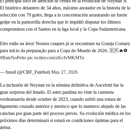
El principal foco de atención se centra en la evolución de Neymar Jr.
El histórico delantero de 34 años, máximo anotador en la historia de la
selección con 79 goles, llega a la concentración arrastrando un fuerte
golpe en la pantorrilla derecha que le impidió disputar los últimos
compromisos con el Santos en la liga local y la Copa Sudamericana.
Eles estão na área! Nossos craques já se encontram na Granja Comary
para início da preparação para a Copa do Mundo de 2026. 🇧🇷🔥⚽️
#BateNoPeito
pic.twitter.com/zKcfvMKMTu
— brasil (@CBF_Futebol)
May 27, 2026
La inclusión de Neymar en la nómina definitiva de Ancelotti fue la
gran sorpresa del listado. El astro paulista no viste la camiseta
verdeamarela desde octubre de 2023, cuando sufrió una rotura de
ligamento cruzado anterior y menisco que lo mantuvo alejado de las
canchas por gran parte del proceso previo. Su evolución médica en los
próximos días determinará si estará en condiciones óptimas para el
debut.