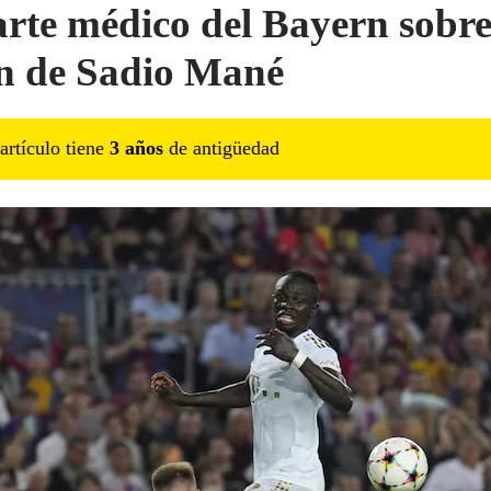
arte médico del Bayern sobre
ón de Sadio Mané
artículo tiene
3
año
s
de antigüedad