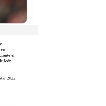
de
e en
urante el
de león!
atar 2022