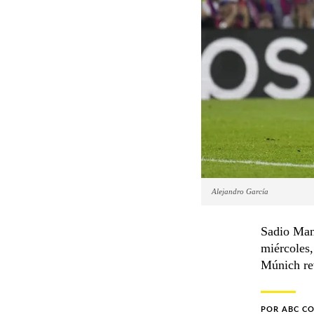
Alejandro García
Sadio Man
miércoles,
Múnich rev
POR
ABC C