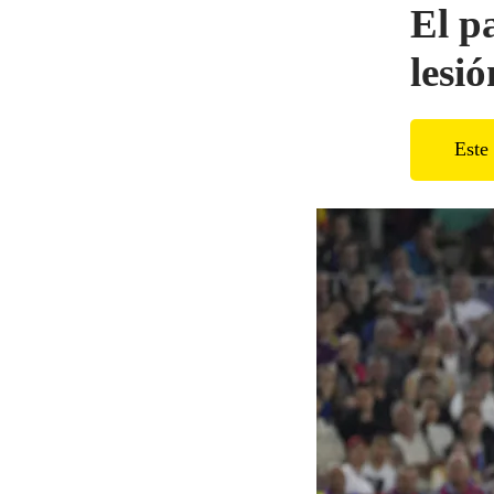
El p
lesi
Este 