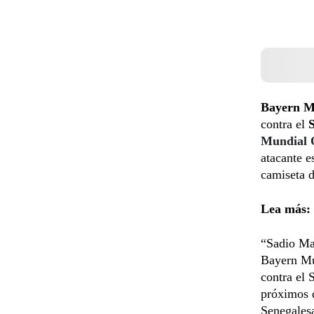
Bayern M
contra el
Mundial 
atacante e
camiseta d
Lea más:
“Sadio Man
Bayern Mún
contra el 
próximos d
Senegales