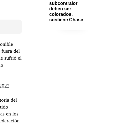
subcontralor 
deben ser 
colorados, 
sostiene Chase
onible
 fuera del
e sufrió el
la
 2022
oria del
tido
as en los
Federación