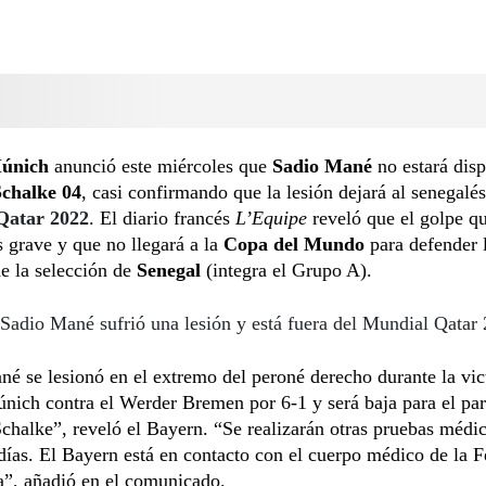
únich
anunció este miércoles que
Sadio Mané
no estará disp
Schalke 04
, casi confirmando que la lesión dejará al senegalés
Qatar 2022
. El diario francés
L’Equipe
reveló que el golpe qu
s grave y que no llegará a la
Copa del Mundo
para defender 
e la selección de
Senegal
(integra el Grupo A).
Sadio Mané sufrió una lesión y está fuera del Mundial Qatar
é se lesionó en el extremo del peroné derecho durante la vict
ich contra el Werder Bremen por 6-1 y será baja para el par
Schalke”, reveló el Bayern. “Se realizarán otras pruebas médic
ías. El Bayern está en contacto con el cuerpo médico de la 
a”, añadió en el comunicado.