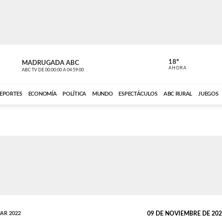
18º
MADRUGADA ABC
MADRUGAD
AHORA
ABC TV
DE
00:00:00
A
04:59:00
ABC CARDINAL 
EPORTES
ECONOMÍA
POLÍTICA
MUNDO
ESPECTÁCULOS
ABC RURAL
JUEGOS
AR 2022
09 DE NOVIEMBRE DE 2022