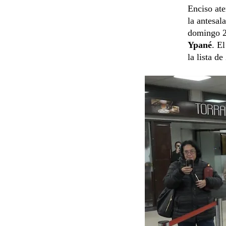
Enciso ate
la antesal
domingo 2
Ypané
. E
la lista d