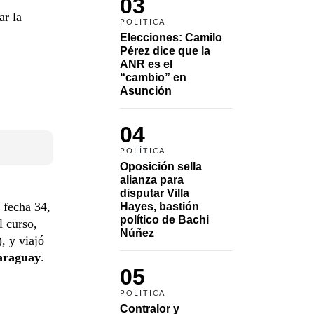
03
ar la
POLÍTICA
Elecciones: Camilo 
Pérez dice que la 
ANR es el 
“cambio” en 
Asunción 
04
POLÍTICA
Oposición sella 
alianza para 
disputar Villa 
 fecha 34,
Hayes, bastión 
político de Bachi 
l curso,
Núñez
), y viajó
araguay
.
05
POLÍTICA
Contralor y 