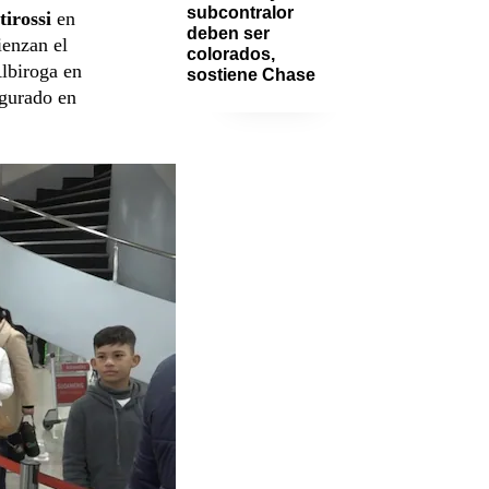
subcontralor 
tirossi
en
deben ser 
ienzan el
colorados, 
biroga en
sostiene Chase
egurado en