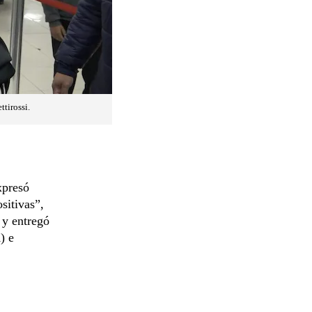
ttirossi.
xpresó
sitivas”,
 y entregó
a
) e