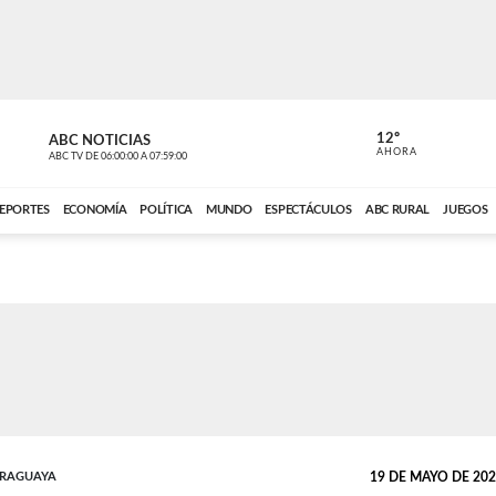
12º
ABC NOTICIAS
LA PRIMER
AHORA
ABC TV
DE
06:00:00
A
07:59:00
ABC CARDINAL 
EPORTES
ECONOMÍA
POLÍTICA
MUNDO
ESPECTÁCULOS
ABC RURAL
JUEGOS
ARAGUAYA
19 DE MAYO DE 2026