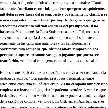
temporada, obligando al club a buscar ingresos adicionales: “Cambia
totalmente,
Ameliano es un club que tiene que generar quinientos
mil dólares por fuera del presupuesto y obviamente no clasificarse
a una copa internacional hace que hoy día tengamos que generar
setecientos cincuenta mil dólares fuera del presupuesto, si no
bajamos.
Y si no tenés la Copa Sudamericana es difícil, nosotros
solventamos la campaña de este año un poco con el sobrante o el
remanente de las campañas anteriores y las transferencias. Y
obviamente
esta campaña que hicimos ahora tampoco no nos
permite ni siquiera deslumbrar algún jugador que pueda ser
transferido
, vendido al extranjero, como sí tuvimos en este año”.
El presidente explicó que esta situación los obliga a ser creativos en la
gestión de activos: “Con nuestro presupuesto normal, tenemos
setecientos cincuenta mil dólares abajo. Y
esta campaña también uno
empieza a mirar a qué jugador le podemos vender
. A ver si es que
lo de Clever Ferreira en Atlético Tucumán se puede adelantar ya algo
de la opción de compra. Ver lo de Luis Ortiz en, en Azerbaiyán, si es
que, pues quieren hacer algún uso,
la situación te obliga solamente a