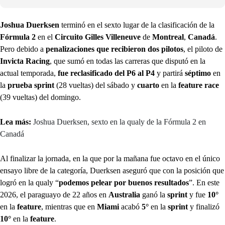
Joshua Duerksen
terminó en el sexto lugar de la clasificación de la
Fórmula 2
en el
Circuito Gilles Villeneuve
de
Montreal
,
Canadá
.
Pero debido a
penalizaciones que recibieron dos pilotos
, el piloto de
Invicta Racing
, que sumó en todas las carreras que disputó en la
actual temporada,
fue reclasificado del P6 al P4
y partirá
séptimo
en
la
prueba sprint
(28 vueltas) del sábado y
cuarto
en la
feature race
(39 vueltas) del domingo.
Lea más:
Joshua Duerksen, sexto en la qualy de la Fórmula 2 en
Canadá
Al finalizar la jornada, en la que por la mañana fue octavo en el único
ensayo libre de la categoría, Duerksen aseguró que con la posición que
logró en la qualy “
podemos pelear por buenos resultados
”. En este
2026, el paraguayo de 22 años en
Australia
ganó la
sprint
y fue
10°
en la
feature
, mientras que en
Miami
acabó
5°
en la
sprint
y finalizó
10°
en la
feature
.