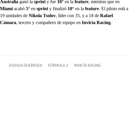
Australia
ganó la
sprint
y fue
10°
en la
feature
, mientras que en
Miami
acabó
5°
en
sprint
y finalizó
10°
en la
feature
. El piloto está a
19 unidades de
Nikola Tsolov
, líder con 35, y a 18 de
Rafael
Cámara
, tercero y compañero de equipo en
Invicta Racing
.
JOSHUA DUERKSEN
FÓRMULA 2
INVICTA RACING