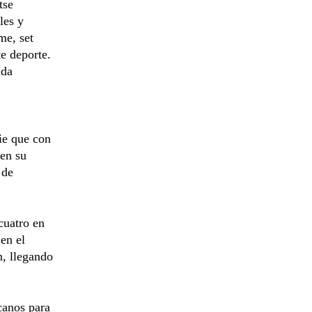
tse
les y
me, set
e deporte.
ada
ie que con
 en su
 de
cuatro en
en el
, llegando
canos para