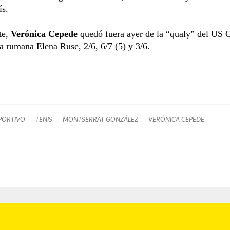
ís.
te,
Verónica Cepede
quedó fuera ayer de la “qualy” del US 
la rumana Elena Ruse, 2/6, 6/7 (5) y 3/6.
PORTIVO
TENIS
MONTSERRAT GONZÁLEZ
VERÓNICA CEPEDE