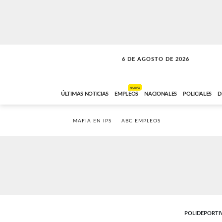
6 DE AGOSTO DE 2026
SOLO MÚSICA
ABC FM
00:00 A 05:59
NUEVO
ÚLTIMAS NOTICIAS
EMPLEOS
NACIONALES
POLICIALES
D
MAFIA EN IPS
ABC EMPLEOS
POLIDEPORTI