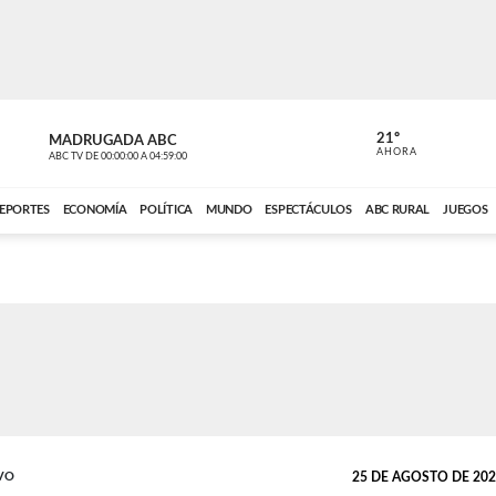
21º
MADRUGADA ABC
MADRUGAD
AHORA
ABC TV
DE
00:00:00
A
04:59:00
ABC CARDINAL 
EPORTES
ECONOMÍA
POLÍTICA
MUNDO
ESPECTÁCULOS
ABC RURAL
JUEGOS
VO
25 DE AGOSTO DE 2021