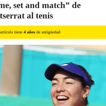
e, set and match” de
serrat al tenis
artículo tiene
4
año
s
de antigüedad