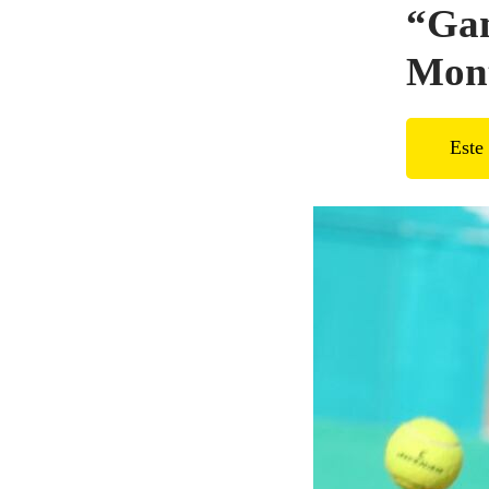
“Gam
Mont
Este 