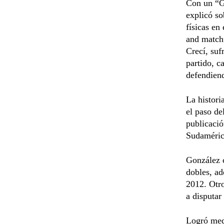
Con un “G
explicó so
físicas en
and match”
Crecí, suf
partido, c
defendien
La histori
el paso de
publicació
Sudamérica
González c
dobles, ad
2012. Otr
a disputar
Logró med