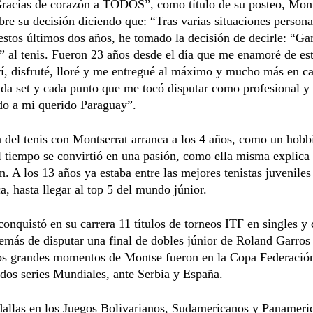
racias de corazón a TODOS”, como título de su posteo, Mon
bre su decisión diciendo que: “Tras varias situaciones persona
 estos últimos dos años, he tomado la decisión de decirle: “Ga
 al tenis. Fueron 23 años desde el día que me enamoré de est
rí, disfruté, lloré y me entregué al máximo y mucho más en c
ada set y cada punto que me tocó disputar como profesional y
do a mi querido Paraguay”.
a del tenis con Montserrat arranca a los 4 años, como un hobb
l tiempo se convirtió en una pasión, como ella misma explica
n. A los 13 años ya estaba entre las mejores tenistas juveniles
, hasta llegar al top 5 del mundo júnior.
onquistó en su carrera 11 títulos de torneos ITF en singles y 
emás de disputar una final de dobles júnior de Roland Garros 
os grandes momentos de Montse fueron en la Copa Federación
 dos series Mundiales, ante Serbia y España.
allas en los Juegos Bolivarianos, Sudamericanos y Panameri