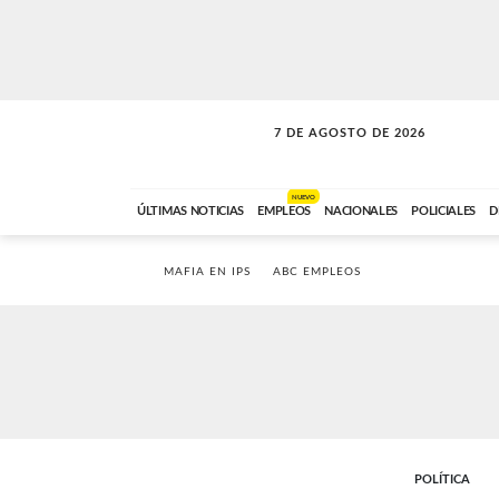
7 DE AGOSTO DE 2026
LA MOVIDA
ABC FM
09:00 A 11:59
NUEVO
ÚLTIMAS NOTICIAS
EMPLEOS
NACIONALES
POLICIALES
D
MAFIA EN IPS
ABC EMPLEOS
POLÍTICA