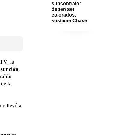
subcontralor 
deben ser 
colorados, 
sostiene Chase
 TV
, la
Asunción
,
naldo
 de la
ue llevó a
sunción.