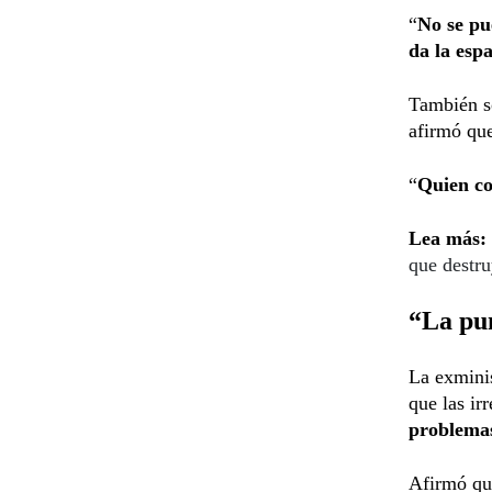
“
No se pu
da la espa
También so
afirmó que
“
Quien co
Lea más:
que destru
“La pun
La exminis
que las ir
problemas
Afirmó qu