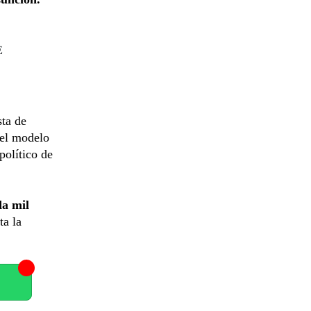
E
sta de
 el modelo
político de
da mil
ta la