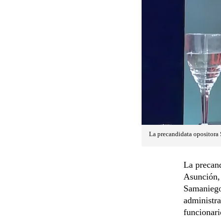
La precandidata opositora
La precand
Asunción,
Samaniego
administr
funcionari