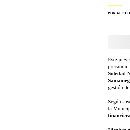
POR
ABC C
Este jueve
precandida
Soledad 
Samanieg
gestión de
Según sos
la Munici
financier
“
Ambos ne