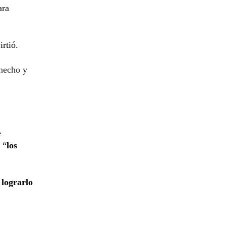
ara
irtió.
necho y
e
 “
los
 lograrlo