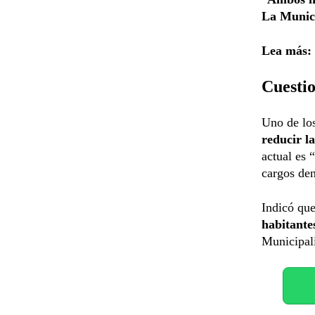
La Munici
Lea más:
Cuestio
Uno de los
reducir l
actual es “
cargos den
Indicó qu
habitante
Municipal