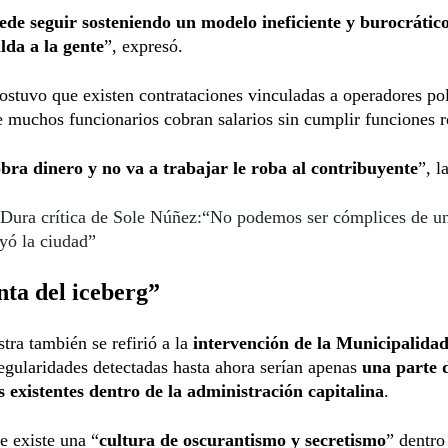
ede seguir sosteniendo un modelo ineficiente y burocrático
lda a la gente
”, expresó.
stuvo que existen contrataciones vinculadas a operadores pol
 muchos funcionarios cobran salarios sin cumplir funciones r
bra dinero y no va a trabajar le roba al contribuyente
”, l
Dura crítica de Sole Núñez:“No podemos ser cómplices de u
yó la ciudad”
ta del iceberg”
tra también se refirió a la
intervención de la Municipalida
regularidades detectadas hasta ahora serían apenas
una parte d
 existentes dentro de la administración capitalina
.
e existe una “
cultura de oscurantismo y secretismo
” dentro