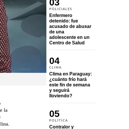
03
POLICIALES
Enfermero 
detenido: fue 
acusado de abusar 
de una 
adolescente en un 
Centro de Salud
04
CLIMA
Clima en Paraguay: 
¿cuánto frío hará 
este fin de semana 
y seguirá 
lloviendo?
o
e la
05
e
POLÍTICA
lina.
Contralor y 