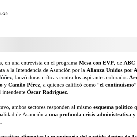
OLOR
s, en una entrevista en el programa
Mesa con EVP
, de
ABC
ta a la Intendencia de Asunción por la
Alianza Unidos por 
Núñez
, lanzó duras críticas contra los aspirantes colorados
Ar
o
y
Camilo Pérez
, a quienes calificó como “
el continuismo
”
l intendente
Óscar Rodríguez
.
tuvo, ambos sectores responden al mismo
esquema político
q
palidad de Asunción a
una profunda crisis administrativa y
a
.
cesitan alimentar la maquinaria del partido dentro de A