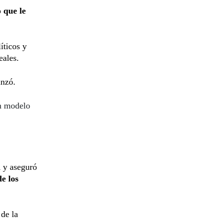
 que le
íticos y
eales.
anzó.
n modelo
d
y aseguró
e los
 de la