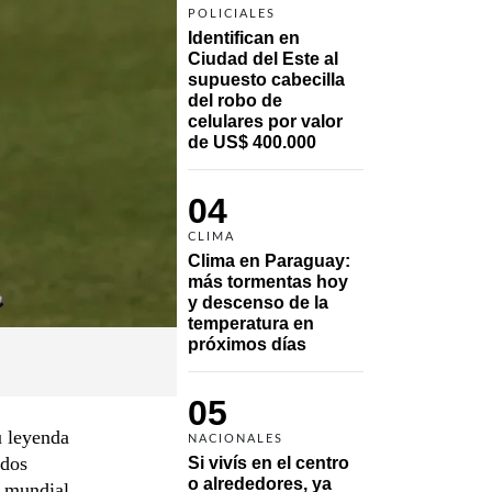
POLICIALES
Identifican en 
Ciudad del Este al 
supuesto cabecilla 
del robo de 
celulares por valor 
de US$ 400.000
04
CLIMA
Clima en Paraguay: 
más tormentas hoy 
y descenso de la 
temperatura en 
próximos días
05
u leyenda
NACIONALES
 dos
Si vivís en el centro 
o alrededores, ya 
g mundial.