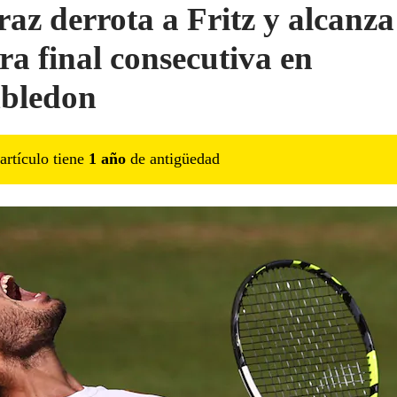
raz derrota a Fritz y alcanza
era final consecutiva en
bledon
artículo tiene
1
año
de antigüedad