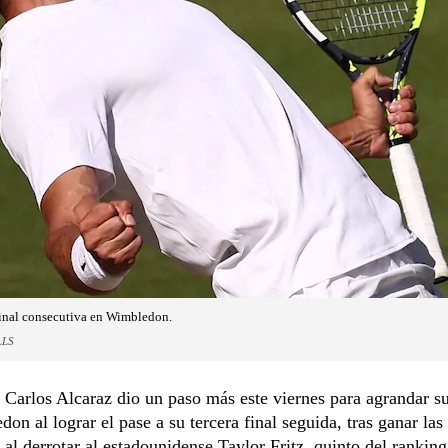
 final consecutiva en Wimbledon.
LLS
 Carlos Alcaraz dio un paso más este viernes para agrandar s
on al lograr el pase a su tercera final seguida, tras ganar las
, al derrotar al estadounidense Taylor Fritz, quinto del rankin