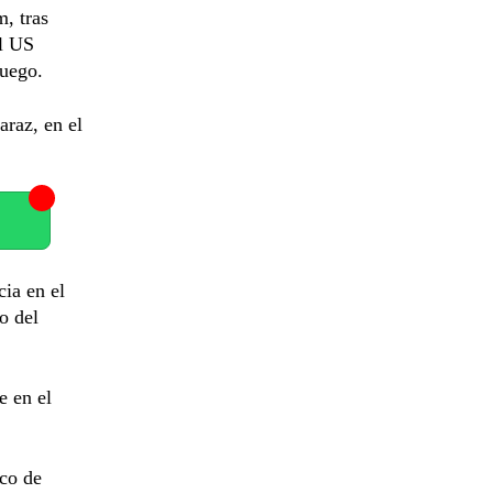
m, tras
el US
juego.
araz, en el
cia en el
o del
e en el
lco de