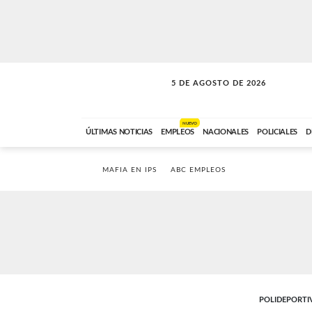
5 DE AGOSTO DE 2026
SOLO MÚSICA
ABC FM
18:00 A 23:59
NUEVO
ÚLTIMAS NOTICIAS
EMPLEOS
NACIONALES
POLICIALES
D
MAFIA EN IPS
ABC EMPLEOS
POLIDEPORTI