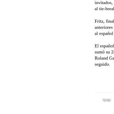
invitados,
al tie-bre
Fritz, fin
anteriores
al español
El español
sumó su 24
Roland Ga
seguido.
TENIS