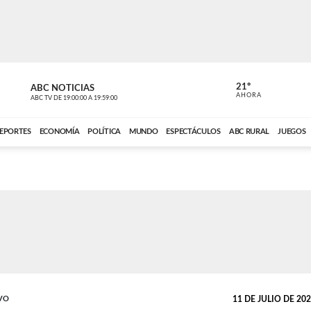
21º
ABC NOTICIAS
CARDINAL 
AHORA
ABC TV
DE
19:00:00
A
19:59:00
ABC CARDINAL 
EPORTES
ECONOMÍA
POLÍTICA
MUNDO
ESPECTÁCULOS
ABC RURAL
JUEGOS
VO
11 DE JULIO DE 2025