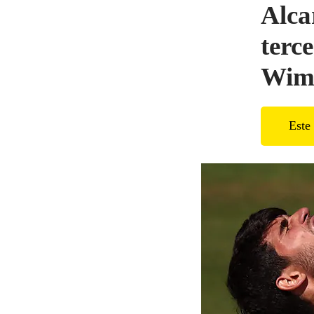
Alca
terc
Wim
Este 