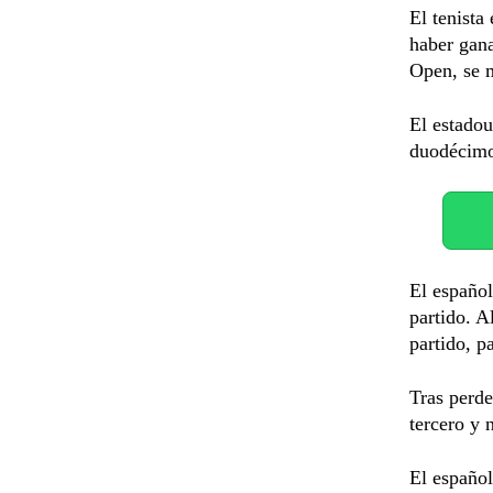
El tenista
haber gan
Open, se m
El estadou
duodécimo 
El español
partido. A
partido, p
Tras perde
tercero y 
El español