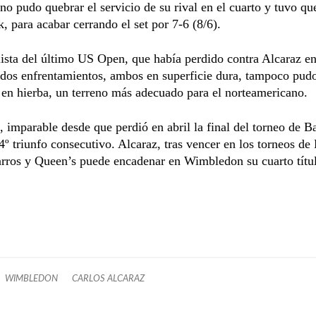
 no pudo quebrar el servicio de su rival en el cuarto y tuvo qu
ak, para acabar cerrando el set por 7-6 (8/6).
alista del último US Open, que había perdido contra Alcaraz en
 dos enfrentamientos, ambos en superficie dura, tampoco pudo
 en hierba, un terreno más adecuado para el norteamericano.
, imparable desde que perdió en abril la final del torneo de B
º triunfo consecutivo. Alcaraz, tras vencer en los torneos d
rros y Queen’s puede encadenar en Wimbledon su cuarto títu
WIMBLEDON
CARLOS ALCARAZ