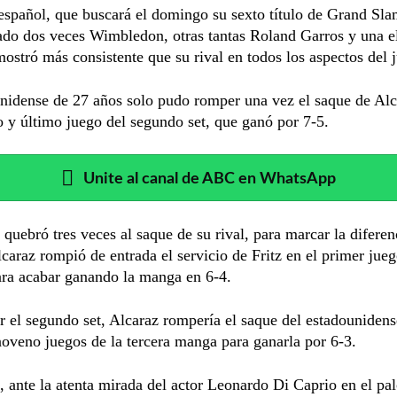
 español, que buscará el domingo su sexto título de Grand Sla
ado dos veces Wimbledon, otras tantas Roland Garros y una 
ostró más consistente que su rival en todos los aspectos del 
nidense de 27 años solo pudo romper una vez el saque de Alc
y último juego del segundo set, que ganó por 7-5.
Unite al canal de ABC en WhatsApp
 quebró tres veces al saque de su rival, para marcar la diferen
lcaraz rompió de entrada el servicio de Fritz en el primer jueg
ara acabar ganando la manga en 6-4.
r el segundo set, Alcaraz rompería el saque del estadounidens
noveno juegos de la tercera manga para ganarla por 6-3.
, ante la atenta mirada del actor Leonardo Di Caprio en el pa