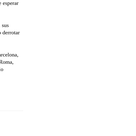
e esperar
 sus
 derrotar
arcelona,
e Roma,
lo