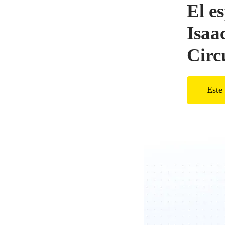
El e
Isaa
Circ
Este 