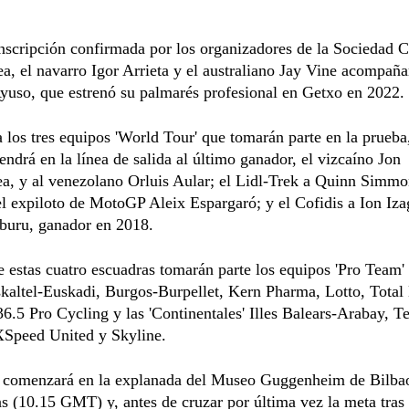
nscripción confirmada por los organizadores de la Sociedad Ci
a, el navarro Igor Arrieta y el australiano Jay Vine acompaña
yuso, que estrenó su palmarés profesional en Getxo en 2022.
 los tres equipos 'World Tour' que tomarán parte en la prueba,
endrá en la línea de salida al último ganador, el vizcaíno Jon
a, y al venezolano Orluis Aular; el Lidl-Trek a Quinn Simmo
l expiloto de MotoGP Aleix Espargaró; y el Cofidis a Ion Iza
buru, ganador en 2018.
estas cuatro escuadras tomarán parte los equipos 'Pro Team'
kaltel-Euskadi, Burgos-Burpellet, Kern Pharma, Lotto, Total 
36.5 Pro Cycling y las 'Continentales' Illes Balears-Arabay, 
XSpeed United y Skyline.
a comenzará en la explanada del Museo Guggenheim de Bilbao
s (10.15 GMT) y, antes de cruzar por última vez la meta tras