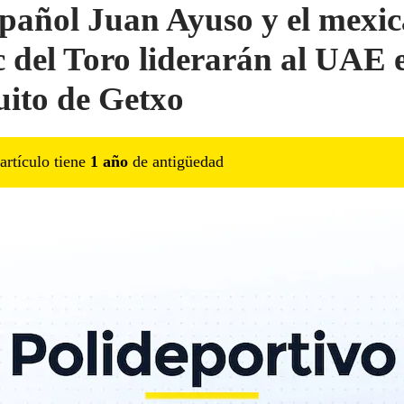
spañol Juan Ayuso y el mexi
c del Toro liderarán al UAE 
uito de Getxo
artículo tiene
1
año
de antigüedad