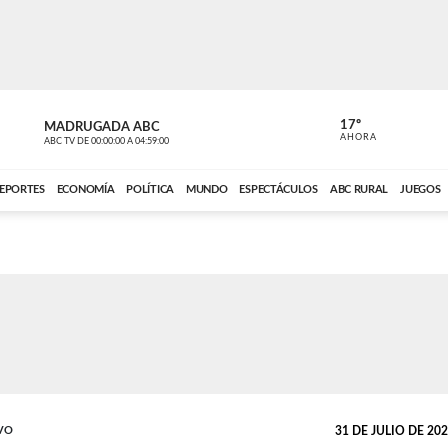
17º
MADRUGADA ABC
MADRUGAD
AHORA
ABC TV
DE
00:00:00
A
04:59:00
ABC CARDINAL 
EPORTES
ECONOMÍA
POLÍTICA
MUNDO
ESPECTÁCULOS
ABC RURAL
JUEGOS
VO
31 DE JULIO DE 2025