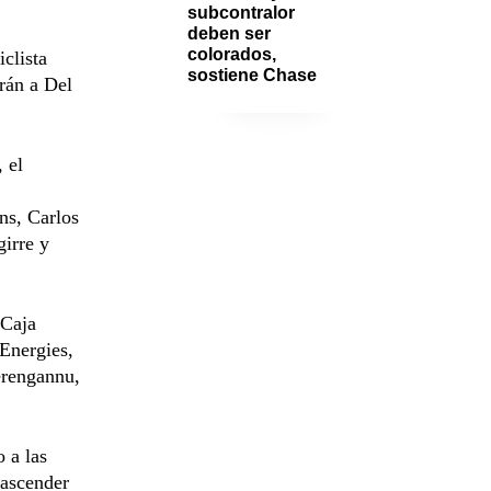
subcontralor 
deben ser 
colorados, 
clista
sostiene Chase
rán a Del
 el
ns, Carlos
girre y
 Caja
Energies,
Terengannu,
 a las
 ascender