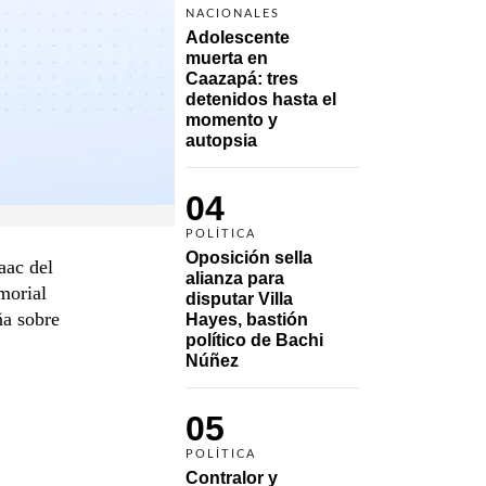
NACIONALES
Adolescente 
muerta en 
Caazapá: tres 
detenidos hasta el 
momento y 
autopsia
04
POLÍTICA
Oposición sella 
aac del
alianza para 
morial
disputar Villa 
ña sobre
Hayes, bastión 
político de Bachi 
Núñez
05
POLÍTICA
Contralor y 