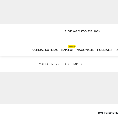
7 DE AGOSTO DE 2026
SOLO MÚSICA
ABC FM
00:00 A 05:59
NUEVO
ÚLTIMAS NOTICIAS
EMPLEOS
NACIONALES
POLICIALES
D
MAFIA EN IPS
ABC EMPLEOS
POLIDEPORTI