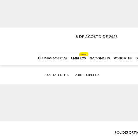
8 DE AGOSTO DE 2026
SOLO MÚSICA
ABC FM
12:00 A 23:59
NUEVO
ÚLTIMAS NOTICIAS
EMPLEOS
NACIONALES
POLICIALES
D
MAFIA EN IPS
ABC EMPLEOS
POLIDEPORTI