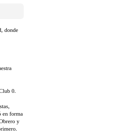
d, donde
uestra
Club 0.
stas,
ó en forma
 Obrero y
primero.