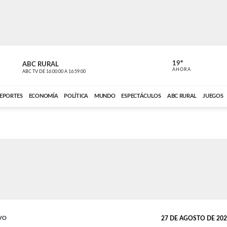
19º
ABC RURAL
MOTOR 36
AHORA
ABC TV
DE
16:00:00
A
16:59:00
ABC CARDINAL 
EPORTES
ECONOMÍA
POLÍTICA
MUNDO
ESPECTÁCULOS
ABC RURAL
JUEGOS
VO
27 DE AGOSTO DE 2025