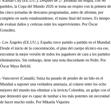
- Kansas City (EE.UU.). Después de 27 jornadas sin tregua, con 96
partidos, la Copa del Mundo 2026 se toma un respiro con la primera de
las cinco jornadas de descanso programadas, antes de afrontar, por
completo en suelo estadounidense, el tramo final del torneo. Es tiempo
de evaluar daños y certezas entre los supervivientes. Por Óscar
González.
- Los Ángeles (EE.UU.). España crece partido a partido en el Mundial.
Desde el inicio de la concentración, el plan del cuerpo técnico era ese,
encontrar la mejor versión de todos los jugadores de cara a los partidos
eliminatorios. Sin embargo, tiene una nota discordante en Pedri. Por
Óscar Maya Belchí.
- Vancouver (Canadá). Suiza ha pasado de pender de un hilo en el
Mundial a suponer una verdadera amenaza, al colarse entre los ocho
mejores del mundo tras eliminar a la invicta Colombia, un golpe con el
que demostró que es capaz de tumbar a los más potentes sin necesidad
de hacer mucho ruido. Por Mikaela Viqueira