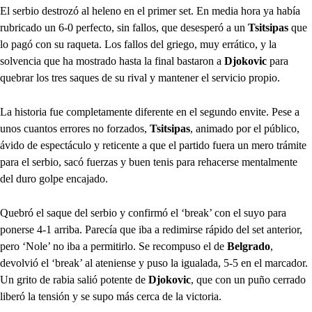
El serbio destrozó al heleno en el primer set. En media hora ya había
rubricado un 6-0 perfecto, sin fallos, que desesperó a un
Tsitsipas
que
lo pagó con su raqueta. Los fallos del griego, muy errático, y la
solvencia que ha mostrado hasta la final bastaron a
Djokovic
para
quebrar los tres saques de su rival y mantener el servicio propio.
La historia fue completamente diferente en el segundo envite. Pese a
unos cuantos errores no forzados,
Tsitsipas
, animado por el público,
ávido de espectáculo y reticente a que el partido fuera un mero trámite
para el serbio, sacó fuerzas y buen tenis para rehacerse mentalmente
del duro golpe encajado.
Quebró el saque del serbio y confirmó el ‘break’ con el suyo para
ponerse 4-1 arriba. Parecía que iba a redimirse rápido del set anterior,
pero ‘Nole’ no iba a permitirlo. Se recompuso el de
Belgrado
,
devolvió el ‘break’ al ateniense y puso la igualada, 5-5 en el marcador.
Un grito de rabia salió potente de
Djokovic
, que con un puño cerrado
liberó la tensión y se supo más cerca de la victoria.