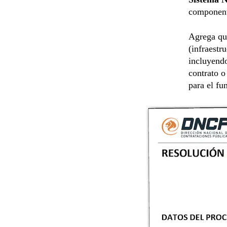
componente
Agrega que
(infraestr
incluyend
contrato o
para el fu