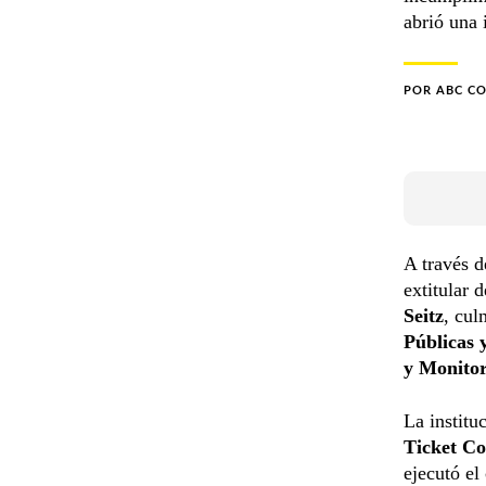
abrió una 
POR
ABC C
A través d
extitular 
Seitz
, cul
Públicas
y Monito
La institu
Ticket Co
ejecutó el