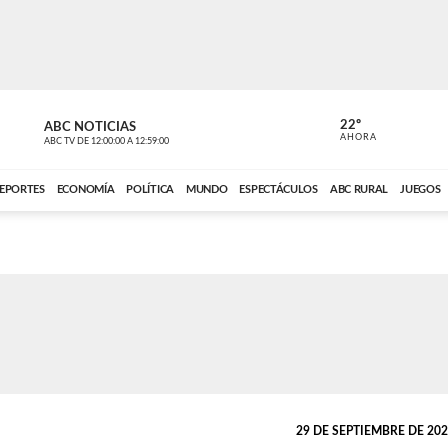
22º
ABC NOTICIAS
CARDINAL 
AHORA
ABC TV
DE
12:00:00
A
12:59:00
ABC CARDINAL 
EPORTES
ECONOMÍA
POLÍTICA
MUNDO
ESPECTÁCULOS
ABC RURAL
JUEGOS
29 DE SEPTIEMBRE DE 2023