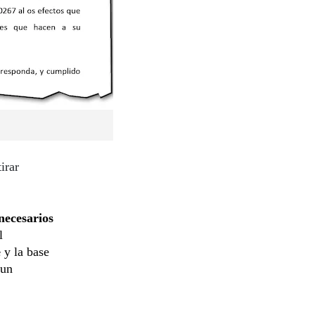
irar
necesarios
l
e
y la base
 un