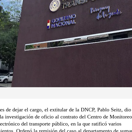
es de dejar el cargo, el extitular de la DNCP, Pablo Seitz, dio
la investigación de oficio al contrato del Centro de Monitoreo
lectrónico del transporte público, en la que ratificó varios
entos. Ordenó la remisión del caso al departamento de sumar