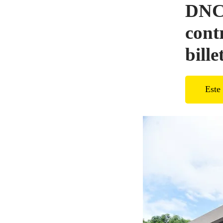
DNCP
cont
bille
Este 