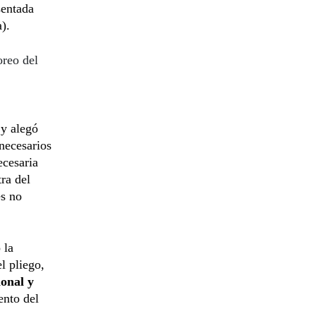
sentada
).
reo del
 y alegó
necesarios
ecesaria
ra del
es no
 la
l pliego,
onal y
ento del