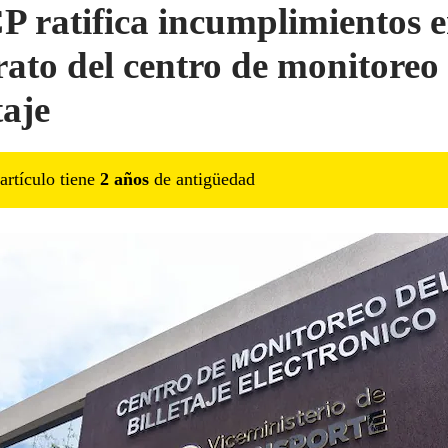
 ratifica incumplimientos e
rato del centro de monitoreo 
taje
artículo tiene
2
año
s
de antigüedad