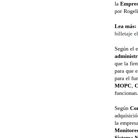
la
Empresa
por Rogel
Lea más:
billetaje e
Según el e
administr
que la fir
para que e
para el fu
MOPC
,
C
funcionan
Según
Con
adquisició
la empres
Monitore
Sistema N