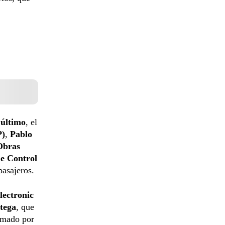
 último
, el
P)
,
Pablo
Obras
e Control
pasajeros.
lectronic
tega
, que
rmado por