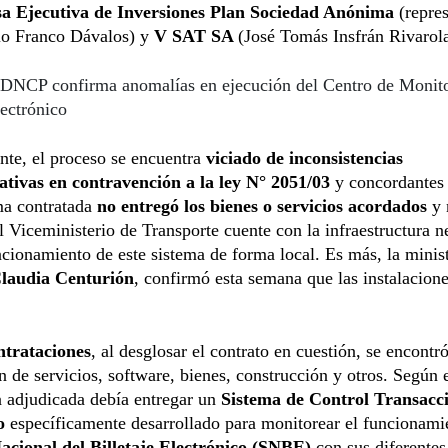
 Ejecutiva de Inversiones Plan Sociedad Anónima
(repre
io Franco Dávalos) y
V SAT SA
(José Tomás Insfrán Rivarola
DNCP confirma anomalías en ejecución del Centro de Monito
lectrónico
nte, el proceso se encuentra
viciado de inconsistencias
ativas en contravención a la ley N° 2051/03
y concordantes
ma contratada
no entregó los bienes o servicios acordados
y 
l Viceministerio de Transporte cuente con la infraestructura n
ncionamiento de este sistema de forma local. Es más, la minist
laudia Centurión
, confirmó esta semana que las instalacion
.
trataciones
, al desglosar el contrato en cuestión, se encontró
n de servicios, software, bienes, construcción y otros. Según e
a adjudicada debía entregar un
Sistema de Control Transacci
o
específicamente desarrollado para monitorear el funcionami
acional del Billetaje Electrónico (SNBE)
con sus diferentes