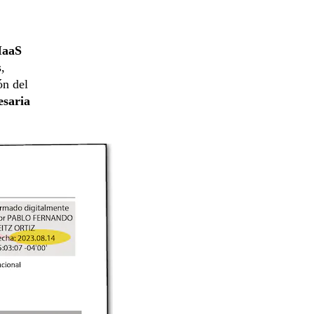
IaaS
,
ón del
esaria