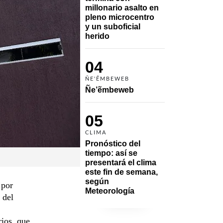
millonario asalto en 
pleno microcentro 
y un suboficial 
herido
04
ÑE'ẼMBEWEB
Ñe’ẽmbeweb
05
CLIMA
Pronóstico del 
tiempo: así se 
presentará el clima 
este fin de semana, 
según 
 por
Meteorología
 del
ios, que