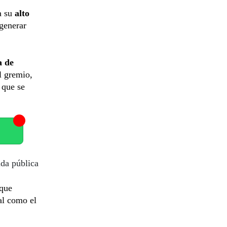
a su
alto
 generar
a de
el gremio,
 que se
uda pública
que
ial como el