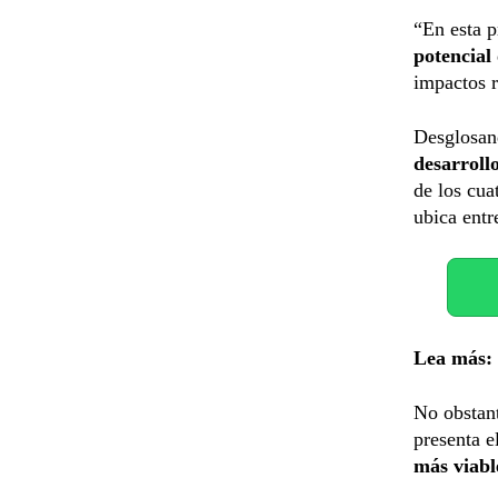
“En esta p
potencial
impactos r
Desglosan
desarroll
de los cua
ubica ent
Lea más:
No obstant
presenta e
más viabl