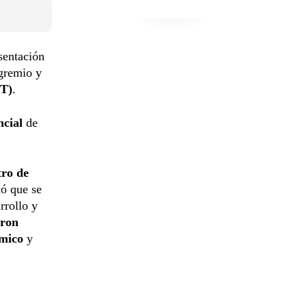
sentación
gremio y
IT)
.
ncial
de
tro de
có que se
rrollo y
eron
mico
y