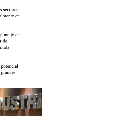
s sectores
ialmente en
 puntaje de
as
de
enida
 potencial
r grandes