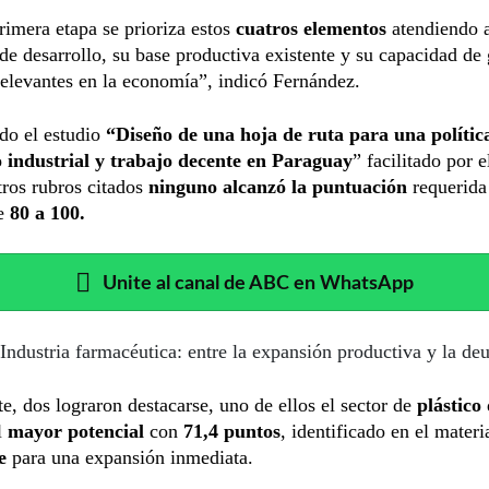
rimera etapa se prioriza estos
cuatros elementos
atendiendo 
de desarrollo, su base productiva existente y su capacidad de
elevantes en la economía”, indicó Fernández.
do el estudio
“Diseño de una hoja de ruta para una polític
o industrial y trabajo decente en Paraguay
” facilitado por 
tros rubros citados
ninguno alcanzó
la puntuación
requerida
re
80 a 100.
Unite al canal de ABC en WhatsApp
Industria farmacéutica: entre la expansión productiva y la de
e, dos lograron destacarse, uno de ellos el sector de
plástico
l
mayor potencial
con
71,4 puntos
, identificado en el mater
e
para una expansión inmediata.