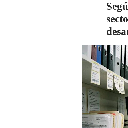
Segú
secto
desa