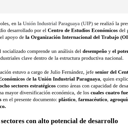
oles, en la
Unión Industrial Paraguaya (UIP)
se realizó la pre
dio desarrollado por el
Centro de Estudios Económicos
del 
 el apoyo de
la Organización Internacional del Trabajo (O
l socializado comprende un análisis del
desempeño
y
el pote
ndustriales clave dentro de la estructura productiva nacional.
ación estuvo a cargo de Julio Fernández, jefe
senior del Cen
 Económicos
d
e la Unión Industrial Paraguaya
, quien expli
ocho sectores estratégicos
como áreas con capacidad de desa
na mayor diversificación económica, de los
cuales cuatro fu
s
en el presente documento:
plástico
,
farmacéutico
,
agroquí
co.
sectores con alto potencial de desarrollo