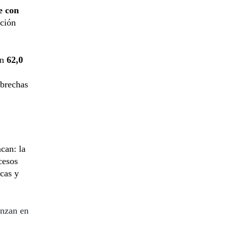
e con
ación
on
62,0
 brechas
can: la
cesos
icas y
anzan en