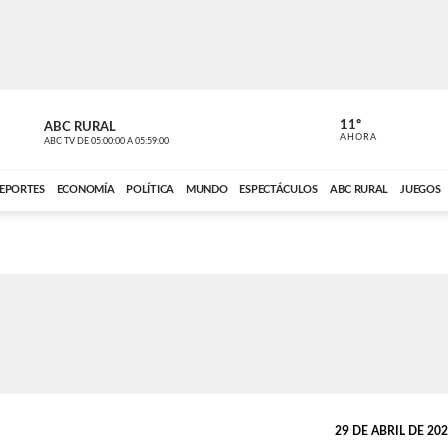
11º
ABC RURAL
CONTACTO
AHORA
ABC TV
DE
05:00:00
A
05:59:00
ABC CARDINAL 
EPORTES
ECONOMÍA
POLÍTICA
MUNDO
ESPECTÁCULOS
ABC RURAL
JUEGOS
29 DE ABRIL DE 2026