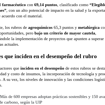
el
farmacéutico
con
69,14 puntos
, clasificado como
“Elegibl
nes”
, con un alto potencial de impacto en la salud y la export
e acuerdo con el material.
te, los rubros de
agroquímicos
65,3 puntos y
metalúrgica
c
 oportunidades, pero
bajo un criterio de mayor cautela
,
ndole la implementación de proyectos que apunten a superar
as actuales.
s que inciden en el desempeño del rubro
factores que
inciden en el desempeño
de estos rubros se desta
idad y costo de insumos, la incorporación de tecnología y pro
. A su vez, los niveles de innovación y las condiciones logíst
s.
Más de 600 empresas adoptan prácticas sostenibles y 150 av
de carbono, según la UIP