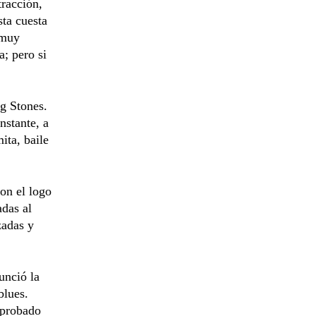
tracción,
sta cuesta
 muy
; pero si
ng Stones.
nstante, a
ita, baile
on el logo
adas al
zadas y
unció la
blues.
aprobado