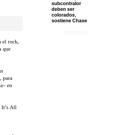
subcontralor 
deben ser 
colorados, 
sostiene Chase
 el rock,
a que
an
, para
ía– en
It’s All