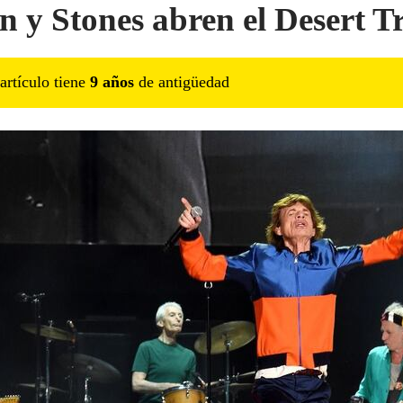
n y Stones abren el Desert T
artículo tiene
9
año
s
de antigüedad