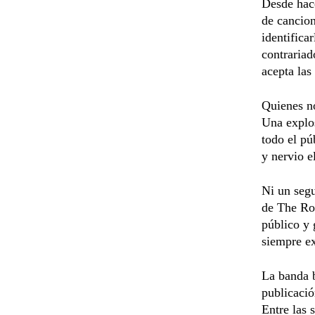
Desde hace
de cancion
identifica
contrariad
acepta las
Quienes no
Una explos
todo el pú
y nervio e
Ni un segu
de The Rol
público y 
siempre e
La banda b
publicació
Entre las 