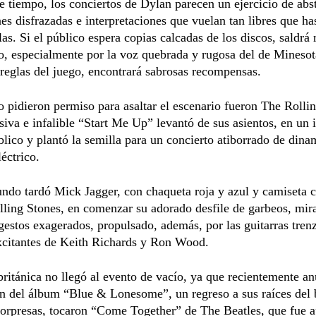
 tiempo, los conciertos de Dylan parecen un ejercicio de abs
es disfrazadas e interpretaciones que vuelan tan libres que ha
rlas. Si el público espera copias calcadas de los discos, saldrá
o, especialmente por la voz quebrada y rugosa del de Minesota
 reglas del juego, encontrará sabrosas recompensas.
 pidieron permiso para asaltar el escenario fueron The Rolli
iva e infalible “Start Me Up” levantó de sus asientos, en un i
blico y plantó la semilla para un concierto atiborrado de dinam
léctrico.
ndo tardó Mick Jagger, con chaqueta roja y azul y camiseta c
ling Stones, en comenzar su adorado desfile de garbeos, mir
gestos exagerados, propulsado, además, por las guitarras tren
xcitantes de Keith Richards y Ron Wood.
ritánica no llegó al evento de vacío, ya que recientemente an
n del álbum “Blue & Lonesome”, un regreso a sus raíces del 
sorpresas, tocaron “Come Together” de The Beatles, que fue 