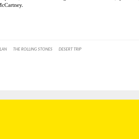
McCartney.
LAN
THE ROLLING STONES
DESERT TRIP