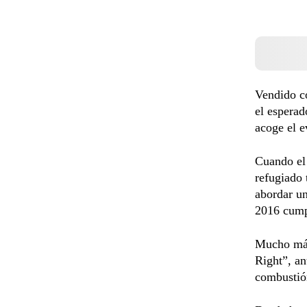
Vendido co
el esperad
acoge el e
Cuando el 
refugiado 
abordar u
2016 cump
Mucho más
Right”, an
combustió