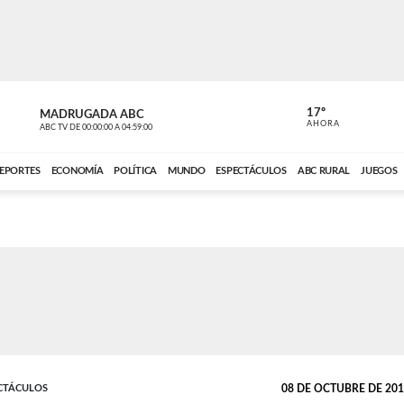
17º
MADRUGADA ABC
MADRUGAD
AHORA
ABC TV
DE
00:00:00
A
04:59:00
ABC CARDINAL 
EPORTES
ECONOMÍA
POLÍTICA
MUNDO
ESPECTÁCULOS
ABC RURAL
JUEGOS
ECTÁCULOS
08 DE OCTUBRE DE 2016