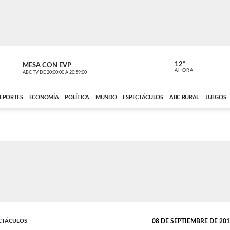
12º
MESA CON EVP
EL OBSERV
AHORA
ABC TV
DE
20:00:00
A
20:59:00
ABC CARDINAL 
EPORTES
ECONOMÍA
POLÍTICA
MUNDO
ESPECTÁCULOS
ABC RURAL
JUEGOS
ECTÁCULOS
08 DE SEPTIEMBRE DE 2015