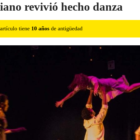
iano revivió hecho danza
artículo tiene
10
año
s
de antigüedad