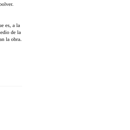
bolver.
e es, a la
edio de la
an la obra.