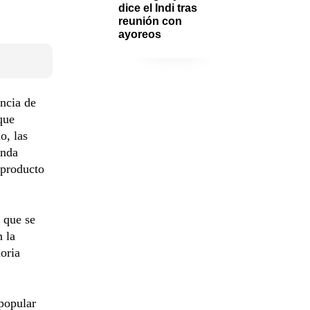
dice el Indi tras 
reunión con 
ayoreos
encia de
que
o, las
anda
 producto
 que se
n la
oria
popular