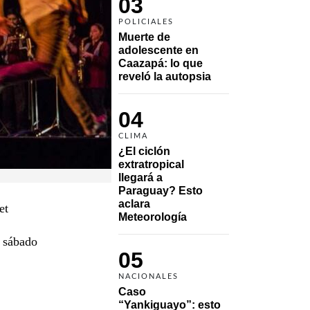
03
POLICIALES
Muerte de 
adolescente en 
Caazapá: lo que 
reveló la autopsia
04
CLIMA
¿El ciclón 
extratropical 
llegará a 
Paraguay? Esto 
aclara 
et
Meteorología
y sábado
05
NACIONALES
Caso 
“Yankiguayo”: esto 