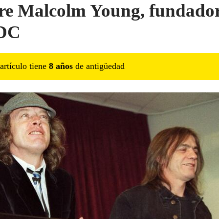
e Malcolm Young, fundador
DC
artículo tiene
8
año
s
de antigüedad