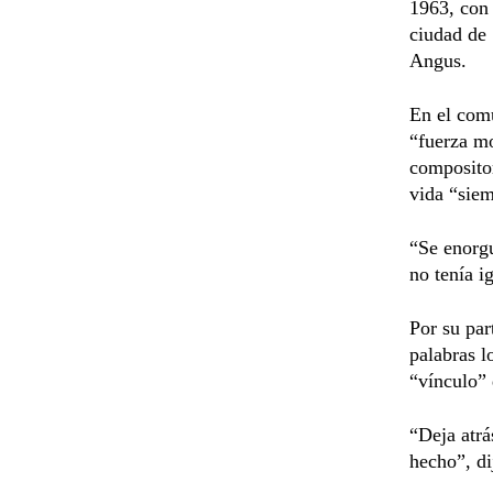
1963, con 
ciudad de
Angus.
En el com
“fuerza mo
compositor
vida “siem
“Se enorgu
no tenía i
Por su par
palabras l
“vínculo” 
“Deja atrá
hecho”, d