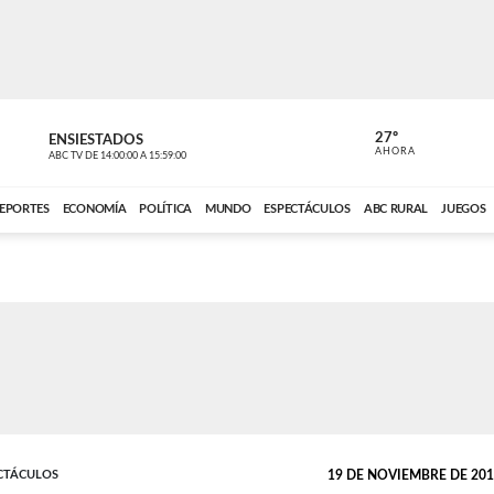
27º
ENSIESTADOS
PERIODÍST
AHORA
ABC TV
DE
14:00:00
A
15:59:00
ABC CARDINAL 
EPORTES
ECONOMÍA
POLÍTICA
MUNDO
ESPECTÁCULOS
ABC RURAL
JUEGOS
ECTÁCULOS
19 DE NOVIEMBRE DE 2017