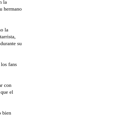
n la
su hermano
o la
arrista,
 durante su
 los fans
ar con
 que el
o bien