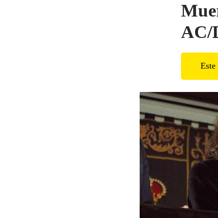
Muer
AC/
Este 