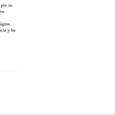
 por su
os.
página
ncia y ha