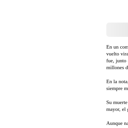
En un comu
vuelto vir
fue, junto
millones d
En la not
siempre mo
Su muerte 
mayor, el
Aunque na