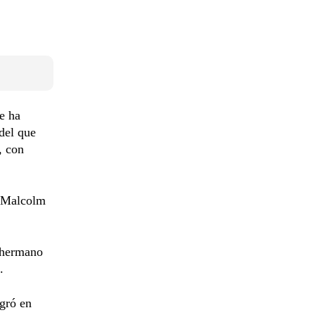
e ha
 del que
, con
e Malcolm
u hermano
g.
gró en