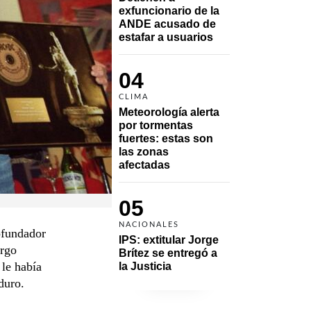
exfuncionario de la 
ANDE acusado de 
estafar a usuarios
04
CLIMA
Meteorología alerta 
por tormentas 
fuertes: estas son 
las zonas 
afectadas
05
NACIONALES
ofundador
IPS: extitular Jorge 
argo
Brítez se entregó a 
le había
la Justicia
duro.