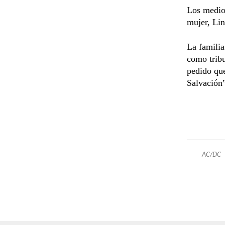
Los medios
mujer, Lin
La familia
como tribu
pedido que
Salvación
AC/DC