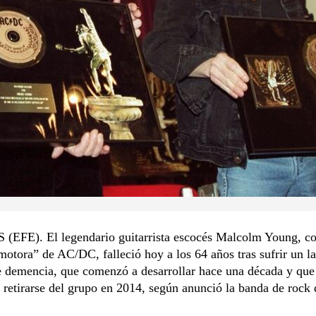
EFE). El legendario guitarrista escocés Malcolm Young, c
motora” de AC/DC, falleció hoy a los 64 años tras sufrir un l
 demencia, que comenzó a desarrollar hace una década y que 
 retirarse del grupo en 2014, según anunció la banda de rock 