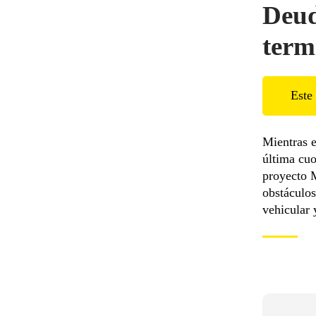
Deud
term
Este 
Mientras e
última cuo
proyecto 
obstáculos
vehicular 