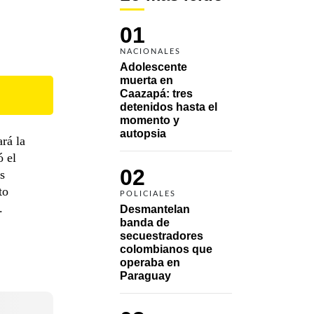
01
NACIONALES
Adolescente 
muerta en 
Caazapá: tres 
detenidos hasta el 
momento y 
autopsia
ará la
ó el
02
s
to
POLICIALES
.
Desmantelan 
banda de 
secuestradores 
colombianos que 
operaba en 
Paraguay