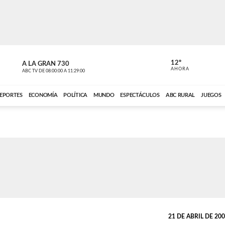
12º
A LA GRAN 730
A LA GRAN 
AHORA
ABC TV
DE
08:00:00
A
11:29:00
ABC CARDINAL 
EPORTES
ECONOMÍA
POLÍTICA
MUNDO
ESPECTÁCULOS
ABC RURAL
JUEGOS
21 DE ABRIL DE 2003